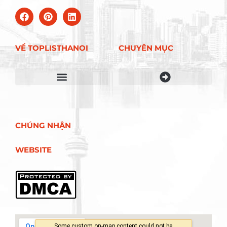
VỀ TOPLISTHANOI
CHUYÊN MỤC
Điều khoản sử dụng
CHÚNG NHẬN
WEBSITE