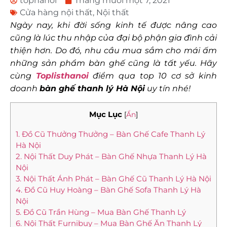
tophanoi
Tháng mười một 7, 2021
Cửa hàng nội thất
,
Nội thất
Ngày nay, khi đời sống kinh tế được nâng cao
cũng là lúc thu nhập của đại bộ phận gia đình cải
thiện hơn. Do đó, nhu cầu mua sắm cho mái ấm
những sản phẩm bàn ghế cũng là tất yếu. Hãy
cùng
Toplisthanoi
điểm qua top 10 cơ sở kinh
doanh
bàn ghế thanh lý Hà Nội
uy tín nhé!
Mục Lục
[
Ẩn
]
1. Đồ Cũ Thưởng Thưởng – Bàn Ghế Cafe Thanh Lý
Hà Nội
2. Nội Thất Duy Phát – Bàn Ghế Nhựa Thanh Lý Hà
Nội
3. Nội Thất Ánh Phát – Bàn Ghế Cũ Thanh Lý Hà Nội
4. Đồ Cũ Huy Hoàng – Bàn Ghế Sofa Thanh Lý Hà
Nội
5. Đồ Cũ Trần Hùng – Mua Bàn Ghế Thanh Lý
6. Nội Thất Furnibuy – Mua Bàn Ghế Ăn Thanh Lý