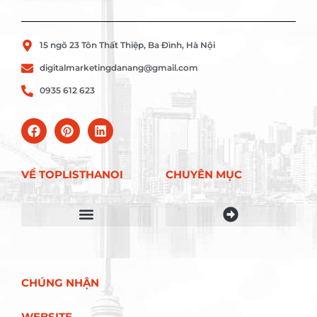
15 ngõ 23 Tôn Thất Thiệp, Ba Đình, Hà Nội
digitalmarketingdanang@gmail.com
0935 612 623
VỀ TOPLISTHANOI
CHUYÊN MỤC
Điều khoản sử dụng
CHÚNG NHẬN
WEBSITE