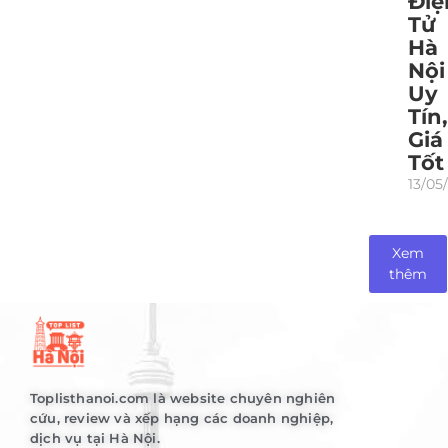
Điệ
Tử
Hà
Nội
Uy
Tín,
Giá
Tốt
13/05
Xem
thêm
Toplisthanoi.com là website chuyên nghiên
cứu, review và xếp hạng các doanh nghiệp,
dịch vụ tại Hà Nội.