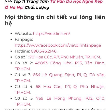
>>> Top 11 Trung Tâm
Tư Vấn Du Học Nghề Kép
Ở Hà Nội
Chất Lượng
Mọi thông tin chi tiết vui lòng liên
hệ
Website:
https://vietdinh.vn/
Fanpage:
https://www.facebook.com/vietdinhfanpage
Hotline:
090.546.2146
.
Cơ sở 1:
70 Hoa Cúc, P.7, Phú Nhuận, TP.HCM
.
Cơ sở 2:
488/13 Cộng Hòa, P.13, Tân Bình,
TP.HCM
Cơ sở 3:
664 Lê Quang Định, P1, Q. Gò Vấp,
TP.HCM.
Cơ sở 4:
68 Hoa Cúc, P.7, Q. Phú Nhuận,
TP.HCM.
Cơ sở 5:
769 Lê Hồng Phong, P.12, Q.10,
TP.HCM.