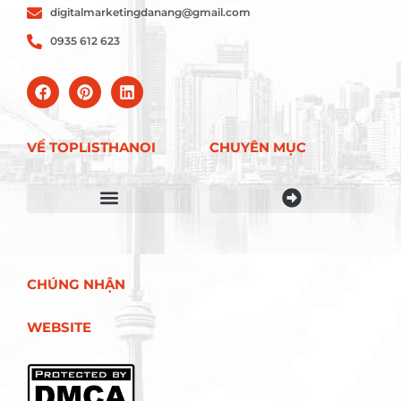
digitalmarketingdanang@gmail.com
0935 612 623
VỀ TOPLISTHANOI
CHUYÊN MỤC
Điều khoản sử dụng
CHÚNG NHẬN
WEBSITE