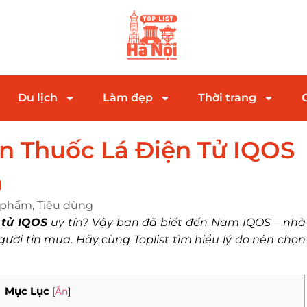
Du lịch
Làm đẹp
Thời trang
n Thuốc Lá Điện Tử IQOS
m
 phẩm
,
Tiêu dùng
 tử IQOS
uy tín? Vậy bạn đã biết đến Nam IQOS – nhà
gười tin mua. Hãy cùng Toplist tìm hiểu lý do nên chọn
Mục Lục
[
Ẩn
]