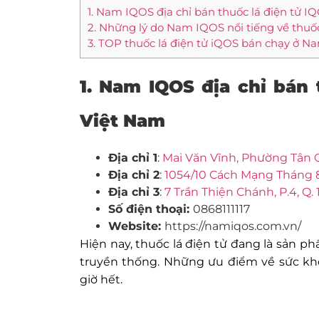
1. Nam IQOS địa chỉ bán thuốc lá điện tử I
2. Những lý do Nam IQOS nổi tiếng về thuốc
3. TOP thuốc lá điện tử iQOS bán chạy ở 
1. Nam I
QOS địa chỉ bán 
Việt Nam
Địa chỉ 1
:
Mai Văn Vĩnh, Phường Tân 
Địa chỉ 2
:
1054/10 Cách Mạng Tháng 8,
Địa chỉ 3
:
7 Trần Thiện Chánh, P.4, Q.
Số điện thoại:
0868111117
Website:
https://namiqos.com.vn/
Hiện nay, thuốc lá điện tử đang là sản 
truyền thống. Những ưu điểm về sức kh
giờ hết.