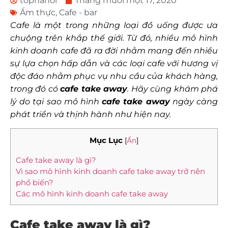
tophanoi
Tháng mười một 17, 2020
Ẩm thực
,
Cafe - bar
Cafe là một trong những loại đồ uống được ưa
chuộng trên khắp thế giới. Từ đó, nhiều mô hình
kinh doanh cafe đã ra đời nhằm mang đến nhiều
sự lựa chọn hấp dẫn và các loại cafe với hương vị
độc đáo nhằm phục vụ nhu cầu của khách hàng,
trong đó có
cafe take away
. Hãy cùng khám phá
lý do tại sao mô hình
cafe take away
ngày càng
phát triển và thịnh hành như hiện nay.
Mục Lục
[
Ẩn
]
Cafe take away là gì?
Vì sao mô hình kinh doanh cafe take away trở nên
phổ biến?
Các mô hình kinh doanh cafe take away
Cafe take away là gì?