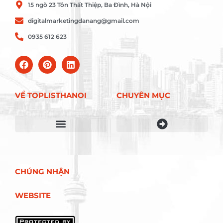
15 ngõ 23 Tôn Thất Thiệp, Ba Đình, Hà Nội
digitalmarketingdanang@gmail.com
0935 612 623
VỀ TOPLISTHANOI
CHUYÊN MỤC
Điều khoản sử dụng
CHÚNG NHẬN
WEBSITE