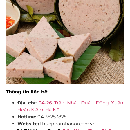
Thông tin liên hệ
:
Địa chỉ:
24-26 Trần Nhật Duật, Đồng Xuân,
Hoàn Kiếm, Hà Nội
Hotline:
04 38253825
Website:
thucphamhanoi.com.vn