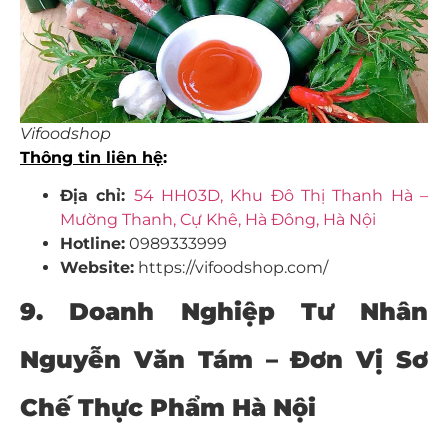
Vifoodshop
Thông tin liên hệ
:
Địa chỉ:
54 HH03D, Khu Đô Thị Thanh Hà –
Mường Thanh, Cự Khê, Hà Đông, Hà Nội
Hotline:
0989333999
Website:
https://vifoodshop.com/
9. Doanh Nghiệp Tư Nhân
Nguyễn Văn Tám – Đơn Vị
Sơ
Chế Thực Phẩm Hà Nội