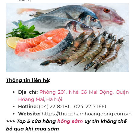
Thông tin liên hệ
:
Địa chỉ:
Phòng 201, Nhà C6 Mai Động, Quận
Hoàng Mai, Hà Nội
Hotline:
(04) 22182181 – 024. 2217 1661
Website:
https://thucphamhoangdong.com.vn
>>> Top 5 cửa hàng
hồng sâm
uy tín không thể
bỏ qua khi mua sâm