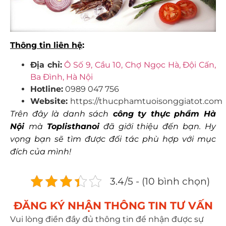
Thông tin liên hệ
:
Địa chỉ:
Ô Số 9, Cầu 10, Chợ Ngọc Hà, Đội Cấn,
Ba Đình, Hà Nội
Hotline:
0989 047 756
Website:
https://thucphamtuoisonggiatot.com
Trên đây là danh sách
công ty thực phẩm Hà
Nội
mà
Toplisthanoi
đã giới thiệu đến bạn. Hy
vọng bạn sẽ tìm được đối tác phù hợp với mục
đích của mình!
3.4/5 - (10 bình chọn)
ĐĂNG KÝ NHẬN THÔNG TIN TƯ VẤN​
Vui lòng điền đầy đủ thông tin để nhận được sự