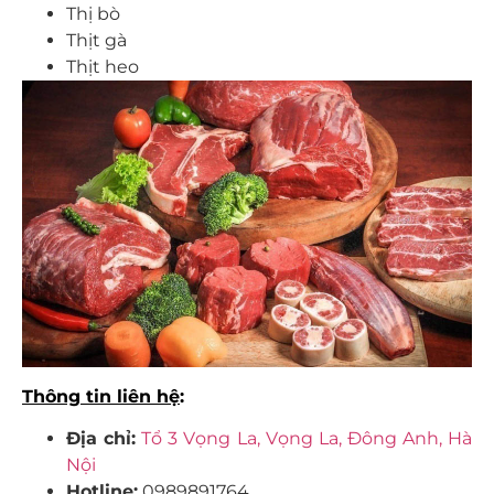
Thị bò
Thịt gà
Thịt heo
Thông tin liên hệ
:
Địa chỉ:
Tổ 3 Vọng La, Vọng La, Đông Anh, Hà
Nội
Hotline:
0989891764