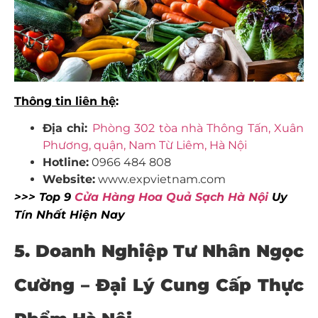
Thông tin liên hệ
:
Địa chỉ:
Phòng 302 tòa nhà Thông Tấn, Xuân
Phương, quận, Nam Từ Liêm, Hà Nội
Hotline:
0966 484 808
Website:
www.expvietnam.com
>>> Top 9
Cửa Hàng Hoa Quả Sạch Hà Nội
Uy
Tín Nhất Hiện Nay
5. Doanh Nghiệp Tư Nhân Ngọc
Cường – Đại Lý Cung Cấp
Thực