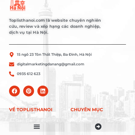
Toplisthanoi.com là website chuyên nghiên
cứu, review và xếp hạng các doanh nghiệp,
dịch vụ tại Hà Nội.
15 ngõ 23 Tôn Thất Thiệp, Ba Đình, Hà Nội
digitalmarketingdanang@gmail.com
0935 612 623
VỀ TOPLISTHANOI
CHUYÊN MỤC
Điều khoản sử dụng