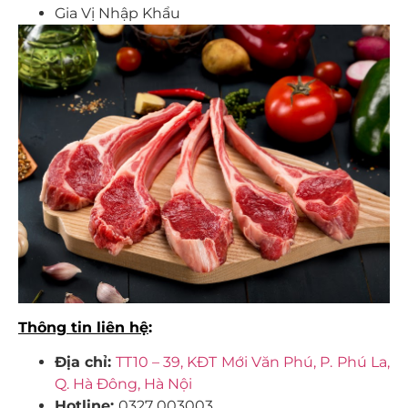
Gia Vị Nhập Khẩu
Thông tin liên hệ
:
Địa chỉ:
TT10 – 39, KĐT Mới Văn Phú, P. Phú La,
Q. Hà Đông, Hà Nội
Hotline:
0327 003003