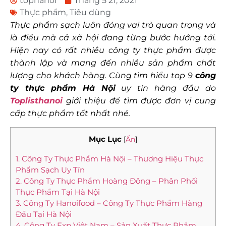
tophanoi
Tháng 5 21, 2021
Thực phẩm
,
Tiêu dùng
Thực phẩm sạch luôn đóng vai trò quan trọng và
là điều mà cả xã hội đang từng bước hướng tới.
Hiện nay có rất nhiều công ty thực phẩm được
thành lập và mang đến nhiều sản phẩm chất
lượng cho khách hàng. Cùng tìm hiểu top 9
công
ty thực phẩm Hà Nội
uy tín hàng đầu do
Toplisthanoi
giới thiệu để tìm được đơn vị cung
cấp thực phẩm tốt nhất nhé.
Mục Lục
[
Ẩn
]
1. Công Ty Thực Phẩm Hà Nội – Thương Hiệu Thực
Phẩm Sạch Uy Tín
2. Công Ty Thực Phẩm Hoàng Đông – Phân Phối
Thực Phẩm Tại Hà Nội
3. Công Ty Hanoifood – Công Ty Thực Phẩm Hàng
Đầu Tại Hà Nội
4. Công Ty Exp Việt Nam – Sản Xuất Thực Phẩm