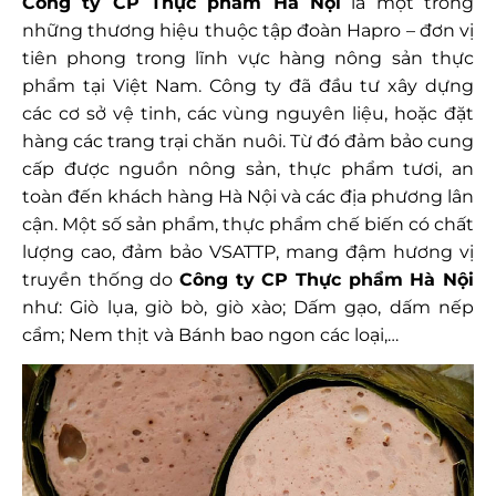
Công ty CP Thực phẩm Hà Nội
là một trong
những thương hiệu thuộc tập đoàn Hapro – đơn vị
tiên phong trong lĩnh vực hàng nông sản thực
phẩm tại Việt Nam. Công ty đã đầu tư xây dựng
các cơ sở vệ tinh, các vùng nguyên liệu, hoặc đặt
hàng các trang trại chăn nuôi. Từ đó đảm bảo cung
cấp được nguồn nông sản, thực phẩm tươi, an
toàn đến khách hàng Hà Nội và các địa phương lân
cận. Một số sản phẩm, thực phẩm chế biến có chất
lượng cao, đảm bảo VSATTP, mang đậm hương vị
truyền thống do
Công ty CP Thực phẩm Hà Nội
như: Giò lụa, giò bò, giò xào; Dấm gạo, dấm nếp
cẩm; Nem thịt và Bánh bao ngon các loại,…