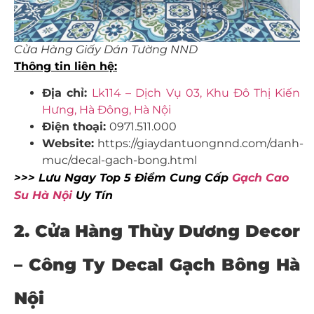
Cửa Hàng Giấy Dán Tường NND
Thông tin liên hệ:
Địa chỉ:
Lk114 – Dịch Vụ 03, Khu Đô Thị Kiến
Hưng, Hà Đông, Hà Nội
Điện thoại:
0971.511.000
Website:
https://giaydantuongnnd.com/danh-
muc/decal-gach-bong.html
>>> Lưu Ngay Top 5 Điểm Cung Cấp
Gạch Cao
Su Hà Nội
Uy Tín
2. Cửa Hàng Thùy Dương Decor
–
Công Ty Decal Gạch Bông Hà
Nội