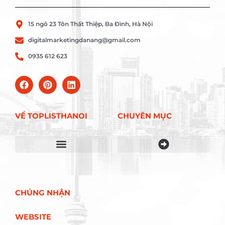
15 ngõ 23 Tôn Thất Thiệp, Ba Đình, Hà Nội
digitalmarketingdanang@gmail.com
0935 612 623
VỀ TOPLISTHANOI
CHUYÊN MỤC
Điều khoản sử dụng
CHÚNG NHẬN
WEBSITE