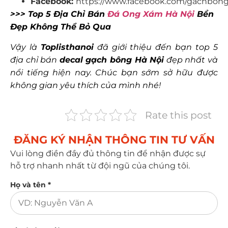
Facebook:
https://www.facebook.com/gachbon
>>> Top 5 Địa Chỉ Bán
Đá Ong Xám Hà Nội
Bền
Đẹp Không Thể Bỏ Qua
Vậy là
Toplisthanoi
đã giới thiệu đến bạn top 5
địa chỉ bán
decal gạch bông Hà Nội
đẹp nhất và
nổi tiếng hiện nay. Chúc bạn sớm sở hữu được
không gian yêu thích của mình nhé!
Rate this post
ĐĂNG KÝ NHẬN THÔNG TIN TƯ VẤN​
Vui lòng điền đầy đủ thông tin để nhận được sự
hỗ trợ nhanh nhất từ đội ngũ của chúng tôi.
Họ và tên *