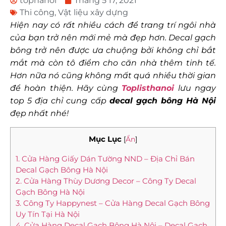
tophanoi
Tháng 5 17, 2021
Thi công
,
Vật liệu xây dựng
Hiện nay có rất nhiều cách để trang trí ngôi nhà
của bạn trở nên mới mẻ mà đẹp hơn. Decal gạch
bông trở nên được ưa chuộng bởi không chỉ bắt
mắt mà còn tô điểm cho căn nhà thêm tinh tế.
Hơn nữa nó cũng không mất quá nhiều thời gian
để hoàn thiện. Hãy cùng
Toplisthanoi
lưu ngay
top 5 địa chỉ cung cấp
decal gạch bông Hà Nội
đẹp nhất nhé!
Mục Lục
[
Ẩn
]
1. Cửa Hàng Giấy Dán Tường NND – Địa Chỉ Bán
Decal Gạch Bông Hà Nội
2. Cửa Hàng Thùy Dương Decor – Công Ty Decal
Gạch Bông Hà Nội
3. Công Ty Happynest – Cửa Hàng Decal Gạch Bông
Uy Tín Tại Hà Nội
4. Cửa Hàng Decal Gạch Bông Hà Nội – Decal Gạch