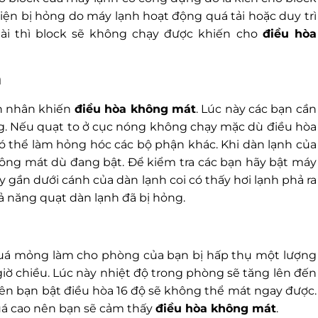
iện bị hỏng do máy lạnh hoạt động quá tải hoặc duy trì
dài thì block sẽ không chạy được khiến cho
điều hòa
h
n nhân khiến
điều hòa không mát
. Lúc này các bạn cần
ng. Nếu quạt to ở cục nóng không chạy mặc dù điều hòa
 có thể làm hỏng hóc các bộ phận khác. Khi dàn lạnh của
hông mát dù đang bật. Để kiểm tra các bạn hãy bật máy
y gần dưới cánh của dàn lạnh coi có thấy hơi lạnh phả ra
ả năng quạt dàn lạnh đã bị hỏng.
quá mỏng làm cho phòng của bạn bị hấp thụ một lượng
 giờ chiều. Lúc này nhiệt độ trong phòng sẽ tăng lên đến
ên bạn bật điều hòa 16 độ sẽ không thể mát ngay được.
quá cao nên bạn sẽ cảm thấy
điều hòa không mát
.