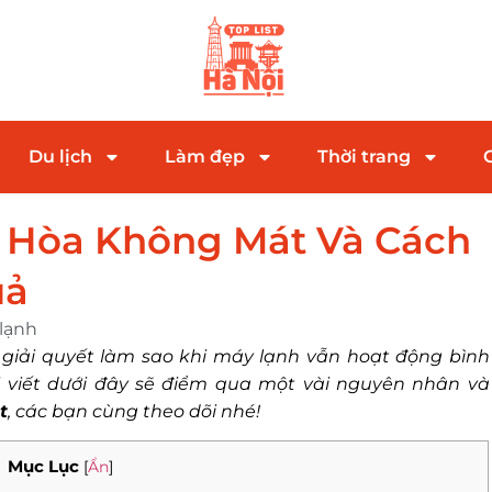
Du lịch
Làm đẹp
Thời trang
 Hòa Không Mát Và Cách
uả
lạnh
iải quyết làm sao khi máy lạnh vẫn hoạt động bình
viết dưới đây sẽ điểm qua một vài nguyên nhân và
t
, các bạn cùng theo dõi nhé!
Mục Lục
[
Ẩn
]