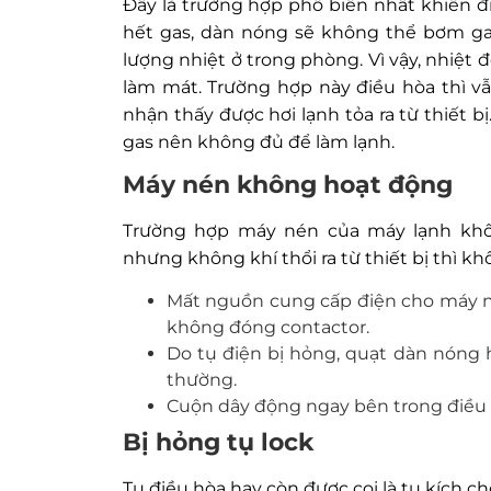
Đây là trường hợp phổ biến nhất khiến 
hết gas, dàn nóng sẽ không thể bơm gas
lượng nhiệt ở trong phòng. Vì vậy, nhiệ
làm mát. Trường hợp này điều hòa thì v
nhận thấy được hơi lạnh tỏa ra từ thiết b
gas nên không đủ để làm lạnh.
Máy nén không hoạt động
Trường hợp máy nén của máy lạnh khô
nhưng không khí thổi ra từ thiết bị thì 
Mất nguồn cung cấp điện cho máy né
không đóng contactor.
Do tụ điện bị hỏng, quạt dàn nóng
thường.
Cuộn dây động ngay bên trong điều h
Bị hỏng tụ lock
Tụ điều hòa hay còn được coi là tụ kích c