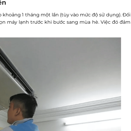
ên
o khoảng 1 tháng một lần (tùy vào mức độ sử dụng). Đối
dọn máy lạnh trước khi bước sang mùa hè. Việc đó đảm