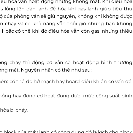
điều hòa vẫn hoạt động nhưng không mát. Khi điều hòa
 lỏng lên dàn lạnh để hóa khí gas lạnh giúp tiêu thụ
t độ của phòng vẫn sẽ giữ nguyên, không khí không được
ẫn chạy và có khả năng vẫn thổi gió nhưng bạn không
ị. Hoặc có thể khi đó điều hòa vẫn còn gas, nhưng thiếu
ng chạy thì động cơ vẫn sẽ hoạt động bình thường
không mát. Nguyên nhân có thể như sau:
n: có thể do hở mạch hay board điều khiển có vấn đề,
 hỏng hay động cơ hoạt động dưới mức công suất bình
òa bị cháy.
ho block của máy lạnh có công dụng đó là kích cho block