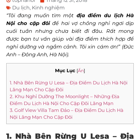
tophanoi
Tháng 12 31, 2018
Du lịch
,
Kinh nghiệm
“Tôi đang muốn tìm một
địa điểm du lịch Hà
Nội cho cặp đôi
để hai vợ chồng nghỉ ngơi dịp
cuối tuần nhưng chưa biết đi đâu. Rất mong
được bạn tư vấn giúp vài địa điểm thích hợp để
nghỉ dưỡng và ngắm cảnh. Tôi xin cám ơn!” (Đức
Anh – Đông Anh, Hà Nội).
Mục Lục
[
Ẩn
]
1. Nhà Bên Rừng U Lesa – Địa Điểm Du Lịch Hà Nội
Lãng Mạn Cho Cặp Đôi
2. Khu Nghỉ Dưỡng The Moonlight – Những Địa
Điểm Du Lịch Hà Nội Cho Cặp Đôi Lãng Mạn
3. Golf View Villa Tam Đảo – Địa Điểm Du Lịch Hà
Nội Lãng Mạn Cho Cặp Đôi
1. Nhà Bên Rừng U Lesa – Địa