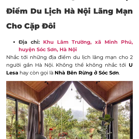
Điểm Du Lịch Hà Nội Lãng Mạn
Cho Cặp Đôi
Địa chỉ:
Khu Lâm Trường, xã Minh Phú,
huyện Sóc Sơn, Hà Nội
Nhắc tới những địa điểm du lịch lãng mạn cho 2
người gần Hà Nội. Không thể không nhắc tới
U
Lesa
hay còn gọi là
Nhà Bên Rừng ở Sóc Sơn
.