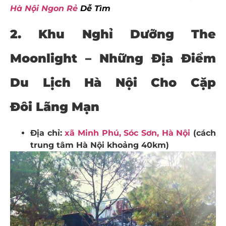
Hà Nội Ngon Rẻ
Dễ Tìm
2. Khu Nghỉ Dưỡng The
Moonlight – Những
Địa Điểm
Du Lịch Hà Nội
Cho Cặp
Đôi
Lãng Mạn
Địa chỉ:
xã Minh Phú, Sóc Sơn, Hà Nội
(cách
trung tâm Hà Nội khoảng 40km)