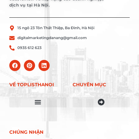
dịch vụ tại Hà Nội.
15 ngõ 23 Tôn Thất Thiệp, Ba Đình, Hà Nội
digitalmarketingdanang@gmail.com
0935 612 623
VỀ TOPLISTHANOI
CHUYÊN MỤC
Điều khoản sử dụng
CHÚNG NHẬN