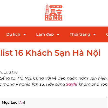
Du lịch
Làm đẹp
Thời trang
ist 16 Khách Sạn Hà Nội
h
,
Lưu trú
tiếng tại Hà Nội. Cùng với vẻ đẹp ngàn năm văn hiến,
c mang ý nghĩa lịch sử. Hãy cùng
Sayhi
khám phá Top
Mục Lục
[
Ẩn
]