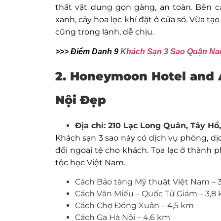
thất vật dụng gọn gàng, an toàn. Bên c
xanh, cây hoa lọc khí đặt ở cửa sổ. Vừa t
cũng trong lành, dễ chịu.
>>> Điểm Danh 9
Khách Sạn 3 Sao Quận Na
2. Honeymoon Hotel and 
Nội Đẹp
Địa chỉ: 210 Lạc Long Quân, Tây Hồ
Khách sạn 3 sao này có dịch vụ phòng, dịc
đổi ngoại tệ cho khách. Tọa lạc ở thành
tộc học Việt Nam.
Cách Bảo tàng Mỹ thuật Việt Nam – 
Cách Văn Miếu – Quốc Tử Giám – 3,8
Cách Chợ Đồng Xuân – 4,5 km
Cách Ga Hà Nội – 4,6 km