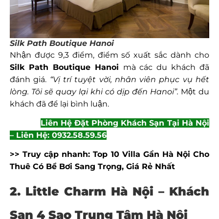
Silk Path Boutique Hanoi
Nhận được 9,3 điểm, điểm số xuất sắc dành cho
Silk Path Boutique Hanoi
mà các du khách đã
đánh giá.
“Vị trí tuyệt vời, nhân viên phục vụ hết
lòng. Tôi sẽ quay lại khi có dịp đến Hanoi”.
Một du
khách đã để lại bình luận.
Liên Hệ Đặt Phòng Khách Sạn Tại Hà Nội
– Liên Hệ: 0932.58.59.56
>> Truy cập nhanh: Top 10 Villa Gần Hà Nội Cho
Thuê Có Bể Bơi Sang Trọng, Giá Rẻ Nhất
2. Little Charm Hà Nội – Khách
Sạn 4 Sao Trung Tâm Hà Nội