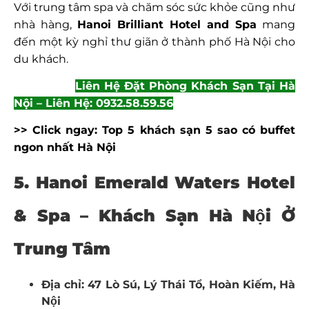
Với trung tâm spa và chăm sóc sức khỏe cũng như
nhà hàng,
Hanoi Brilliant Hotel and Spa
mang
đến một kỳ nghỉ thư giãn ở thành phố Hà Nội cho
du khách.
Liên Hệ Đặt Phòng Khách Sạn Tại Hà
Nội – Liên Hệ: 0932.58.59.56
>> Click ngay:
Top 5 khách sạn 5 sao có buffet
ngon nhất Hà Nội
5. Hanoi Emerald Waters Hotel
& Spa – Khách Sạn Hà Nội Ở
Trung Tâm
Địa chỉ: 47 Lò Sú, Lý Thái Tổ, Hoàn Kiếm, Hà
Nội