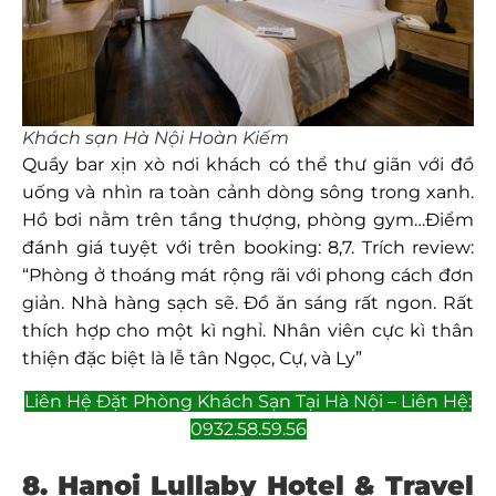
Khách sạn Hà Nội Hoàn Kiếm
Quầy bar xịn xò nơi khách có thể thư giãn với đồ
uống và nhìn ra toàn cảnh dòng sông trong xanh.
Hồ bơi nằm trên tầng thượng, phòng gym…Điểm
đánh giá tuyệt với trên booking: 8,7. Trích review:
“Phòng ở thoáng mát rộng rãi với phong cách đơn
giản. Nhà hàng sạch sẽ. Đồ ăn sáng rất ngon. Rất
thích hợp cho một kì nghỉ. Nhân viên cực kì thân
thiện đặc biệt là lễ tân Ngọc, Cự, và Ly”
Liên Hệ Đặt Phòng Khách Sạn Tại Hà Nội – Liên Hệ:
0932.58.59.56
8. Hanoi Lullaby Hotel & Travel