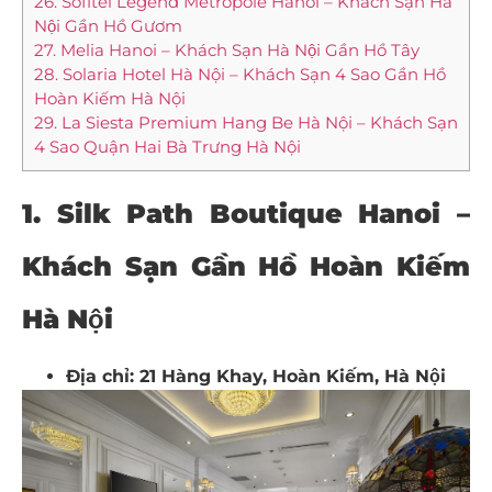
26. Sofitel Legend Metropole Hanoi – Khách Sạn Hà
Nội Gần Hồ Gươm
27. Melia Hanoi – Khách Sạn Hà Nội Gần Hồ Tây
28. Solaria Hotel Hà Nội – Khách Sạn 4 Sao Gần Hồ
Hoàn Kiếm Hà Nội
29. La Siesta Premium Hang Be Hà Nội – Khách Sạn
4 Sao Quận Hai Bà Trưng Hà Nội
1. Silk Path Boutique Hanoi –
Khách Sạn Gần Hồ Hoàn Kiếm
Hà Nội
Địa chỉ: 21 Hàng Khay, Hoàn Kiếm, Hà Nội