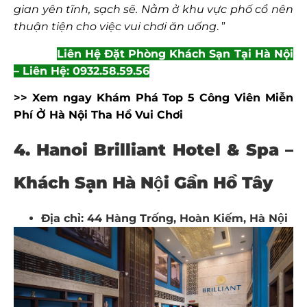
gian yên tĩnh, sạch sẽ. Nằm ở khu vực phố cổ nên
thuận tiện cho việc vui chơi ăn uống
. ”
Liên Hệ Đặt Phòng Khách Sạn Tại Hà Nội
– Liên Hệ: 0932.58.59.56
>> Xem ngay Khám Phá Top 5 Công Viên Miễn
Phí Ở Hà Nội Tha Hồ Vui Chơi
4. Hanoi Brilliant Hotel & Spa –
Khách Sạn Hà Nội Gần Hồ Tây
Địa chỉ: 44 Hàng Trống, Hoàn Kiếm, Hà Nội