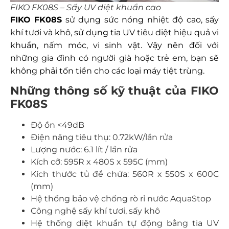
FIKO FK08S – Sấy UV diệt khuẩn cao
FIKO FK08S
sử dụng sức nóng nhiệt độ cao, sấy
khí tươi và khô, sử dụng tia UV tiêu diệt hiệu quả vi
khuẩn, nấm móc, vi sinh vật. Vậy nên đối với
những gia đình có người già hoặc trẻ em, bạn sẽ
không phải tốn tiền cho các loại máy tiệt trùng.
Những thông số kỹ thuật của FIKO
FK08S
Độ ồn <49dB
Điện năng tiêu thụ: 0.72kW/lần rửa
Lượng nước: 6.1 lít / lần rửa
Kích cỡ: 595R x 480S x 595C (mm)
Kích thước tủ để chứa: 560R x 550S x 600C
(mm)
Hệ thống bảo vệ chống rò rỉ nước AquaStop
Công nghệ sấy khí tươi, sấy khô
Hệ thống diệt khuẩn tự động bằng tia UV