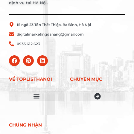
dịch vụ tại Hà Nội.
15 ngõ 23 Tôn Thất Thiệp, Ba Đình, Hà Nội
digitalmarketingdanang@gmail.com
0935 612 623
VỀ TOPLISTHANOI
CHUYÊN MỤC
Điều khoản sử dụng
CHÚNG NHẬN