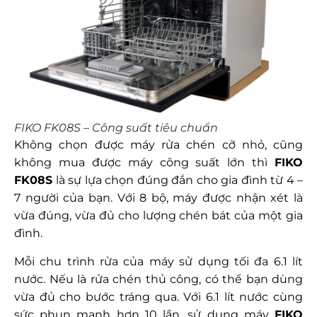
FIKO FK08S – Công suất tiêu chuẩn
Không chọn được máy rửa chén cỡ nhỏ, cũng
không mua được máy công suất lớn thì
FIKO
FK08S
là sự lựa chọn đúng đắn cho gia đình từ 4 –
7 người của bạn. Với 8 bộ, máy được nhận xét là
vừa đúng, vừa đủ cho lượng chén bát của một gia
đình.
Mỗi chu trình rửa của máy sử dụng tối đa 6.1 lít
nước. Nếu là rửa chén thủ công, có thể bạn dùng
vừa đủ cho bước tráng qua. Với 6.1 lít nước cùng
sức phun mạnh hơn 10 lần, sử dụng máy
FIKO