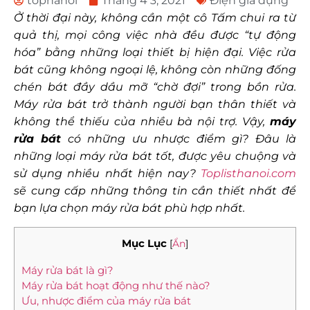
tophanoi
Tháng 4 3, 2021
Điện gia dụng
Ở thời đại này, không cần một cô Tấm chui ra từ
quả thị, mọi công việc nhà đều được “tự động
hóa” bằng những loại thiết bị hiện đại. Việc rửa
bát cũng không ngoại lệ, không còn những đống
chén bát đầy dầu mỡ “chờ đợi” trong bồn rửa.
Máy rửa bát trở thành người bạn thân thiết và
không thể thiếu của nhiều bà nội trợ. Vậy,
máy
rửa bát
có những ưu nhược điểm gì? Đâu là
những loại máy rửa bát tốt, được yêu chuộng và
sử dụng nhiều nhất hiện nay?
Toplisthanoi.com
sẽ cung cấp những thông tin cần thiết nhất để
bạn lựa chọn máy rửa bát phù hợp nhất.
Mục Lục
[
Ẩn
]
Máy rửa bát là gì?
Máy rửa bát hoạt động như thế nào?
Ưu, nhược điểm của máy rửa bát