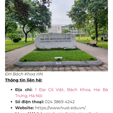
ĐH Bách Khoa HN
Thông tin
liên
hệ:
Địa chỉ:
1 Đại Cồ Việt, Bách Khoa, Hai Bà
Trưng, Hà Nội
Số điện thoại:
024 3869 4242
Website:
https://www.hust.edu.vn/