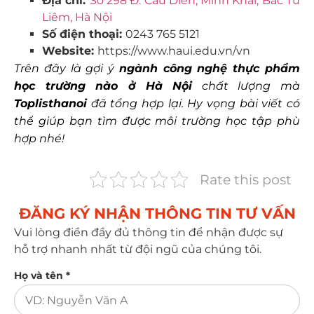
Địa chỉ:
Số 298 Đ. Cầu Diễn, Minh Khai, Bắc Từ
Liêm, Hà Nội
Số điện thoại:
0243 765 5121
Website:
https://www.haui.edu.vn/vn
Trên đây là gợi ý
ngành công nghệ thực phẩm
học trường nào ở Hà Nội
chất lượng mà
Toplisthanoi
đã tổng hợp lại. Hy vọng bài viết có
thể giúp bạn tìm được môi trường học tập phù
hợp nhé!
Rate this post
ĐĂNG KÝ NHẬN THÔNG TIN TƯ VẤN​
Vui lòng điền đầy đủ thông tin để nhận được sự
hỗ trợ nhanh nhất từ đội ngũ của chúng tôi.
Họ và tên *