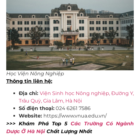
Học Viện Nông Nghiệp
Thông tin
liên
hệ:
Địa chỉ:
Viện Sinh học Nông nghiệp, Đường Y,
Trâu Quỳ, Gia Lâm, Hà Nội
Số điện thoại:
024 6261 7586
Website:
https://www.vnua.edu.vn/
>>> Khám Phá Top 5
Các Trường Có Ngành
Dược Ở Hà Nội
Chất Lượng Nhất