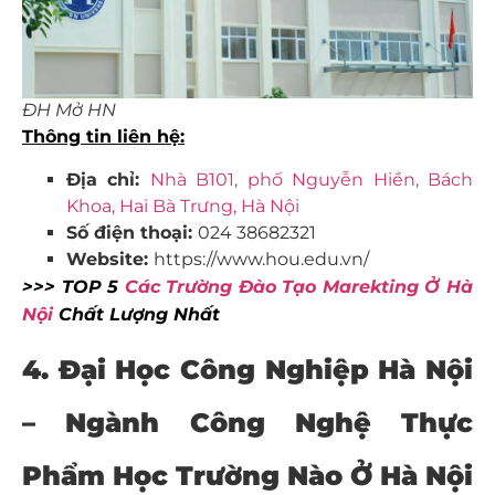
ĐH Mở HN
Thông tin
liên
hệ:
Địa chỉ:
Nhà B101, phố Nguyễn Hiền, Bách
Khoa, Hai Bà Trưng, Hà Nội
Số điện thoại:
024 38682321
Website:
https://www.hou.edu.vn/
>>> TOP 5
Các Trường Đào Tạo Marekting Ở Hà
Nội
Chất Lượng Nhất
4. Đại Học Công Nghiệp Hà Nội
– Ngành Công Nghệ Thực
Phẩm Học Trường Nào Ở Hà Nội