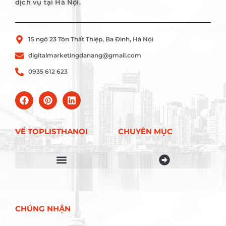
dịch vụ tại Hà Nội.
15 ngõ 23 Tôn Thất Thiệp, Ba Đình, Hà Nội
digitalmarketingdanang@gmail.com
0935 612 623
VỀ TOPLISTHANOI
CHUYÊN MỤC
Điều khoản sử dụng
CHÚNG NHẬN