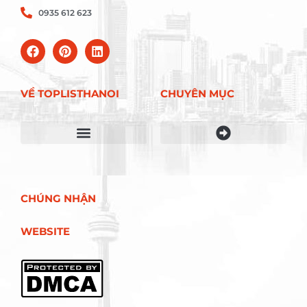
0935 612 623
VỀ TOPLISTHANOI
CHUYÊN MỤC
Điều khoản sử dụng
CHÚNG NHẬN
WEBSITE