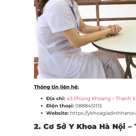
Thông tin liên hệ:
Địa chỉ:
43 Phùng Khoang – Thanh X
Điện thoại:
0888451115
Website:
https://ykhoagiadinhhanoi
2. Cơ Sở Y Khoa Hà Nội –