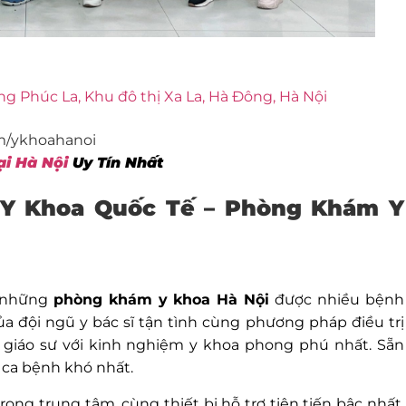
g Phúc La, Khu đô thị Xa La, Hà Đông, Hà Nội
m/ykhoahanoi
i Hà Nội
Uy Tín Nhất
 Y Khoa Quốc Tế – Phòng Khám Y
 những
phòng khám y khoa Hà Nội
được nhiều bệnh
của đội ngũ y bác sĩ tận tình cùng phương pháp điều trị
a, giáo sư với kinh nghiệm y khoa phong phú nhất. Sẵn
 ca bệnh khó nhất.
ng trung tâm, cùng thiết bị hỗ trợ tiên tiến bậc nhất.