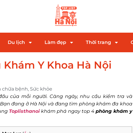
Du lịch
Làm đẹp
Thời trang
g Khám Y Khoa Hà Nội
 chữa bệnh
,
Sức khỏe
ầu của mỗi người. Càng ngày, nhu cầu kiểm tra và
. Bạn đang ở Hà Nội và đang tìm phòng khám đa khoa
Cùng
Toplisthanoi
khám phá ngay top 4
phòng khám y