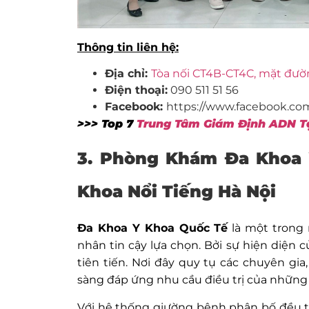
Thông tin liên hệ:
Địa chỉ:
Tòa nối CT4B-CT4C, mặt đườn
Điện thoại:
090 511 51 56
Facebook:
https://www.facebook.co
>>> Top 7
Trung Tâm Giám Định ADN Tạ
3. Phòng Khám Đa Khoa
Khoa Nổi Tiếng Hà Nội
Đa Khoa Y Khoa Quốc Tế
là một trong
nhân tin cậy lựa chọn. Bởi sự hiện diện 
tiên tiến. Nơi đây quy tụ các chuyên gi
sàng đáp ứng nhu cầu điều trị của những
Với hệ thống giường bệnh phân bố đều tro