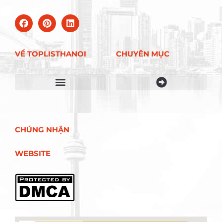
VỀ TOPLISTHANOI
CHUYÊN MỤC
Điều khoản sử dụng
CHÚNG NHẬN
WEBSITE