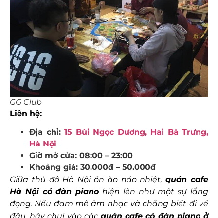
GG Club
Liên hệ:
Địa chỉ:
15 Bùi Ngọc Dương, Hai Bà Trưng,
Hà Nội
Giờ mở cửa: 08:00 – 23:00
Khoảng giá: 30.000đ – 50.000đ
Giữa thủ đô Hà Nội ồn ào náo nhiệt,
quán cafe
Hà Nội có đàn piano
hiện lên như một sự lắng
đọng. Nếu đam mê âm nhạc và chẳng biết đi về
đâu, hãy chui vào các
quán cafe có đàn piano ở