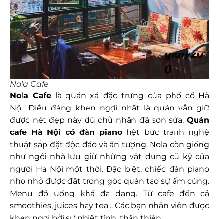
Nola Cafe
Nola Cafe
là quán xá đặc trưng của phố cổ Hà
Nội. Điều đáng khen ngợi nhất là quán vẫn giữ
được nét đẹp này dù chủ nhân đã sơn sửa.
Quán
cafe Hà Nội có đàn piano
hệt bức tranh nghệ
thuật sắp đặt độc đáo và ấn tượng. Nola còn giống
như ngôi nhà lưu giữ những vật dụng cũ kỹ của
người Hà Nội một thời. Đặc biệt, chiếc đàn piano
nho nhỏ được đặt trong góc quán tạo sự ấm cúng.
Menu đồ uống khá đa dạng. Từ cafe đến cả
smoothies, juices hay tea… Các bạn nhân viên được
khen ngợi bởi sự nhiệt tình, thân thiện.