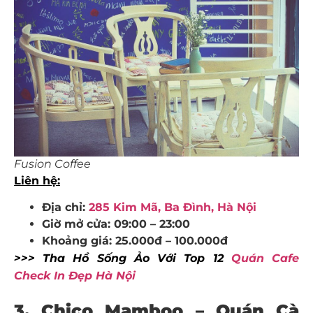
Fusion Coffee
Liên hệ:
Địa chỉ:
285 Kim Mã, Ba Đình, Hà Nội
Giờ mở cửa: 09:00 – 23:00
Khoảng giá: 25.000đ – 100.000đ
>>> Tha Hồ Sống Ảo Với Top 12
Quán Cafe
Check In Đẹp Hà Nội
3. Chico Mamboo – Quán Cà