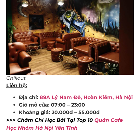
Chillout
Liên hệ:
Địa chỉ:
89A Lý Nam Đế, Hoàn Kiếm, Hà Nội
Giờ mở cửa: 07:00 – 23:00
Khoảng giá: 20.000đ – 55.000đ
>>> Chăm Chỉ Học Bài Tại Top 10
Quán Cafe
Học Nhóm Hà Nội Yên Tĩnh