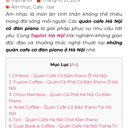
tophanoi
Tháng 10 21, 2019
Ẩm thực
,
Cafe - bar
Âm nhạc là món ăn tinh thần không thể thiếu
trong đời sống mỗi người. Các
quán cafe Hà Nội
có đàn piano
là giái pháp phục vụ nhu cầu tất
yếu. Cùng
Toplist Hà Nội
trải nghiệm không gian
độc đáo và thưởng thức nghệ thuật tại
những
quán cafe có đàn piano ở Hà Nội
nhé.
Mục Lục
[
Ẩn
]
1. Chillout – Quán Cafe Có Đàn Piano Ở Hà Nội
2. Fusion Coffee – Quán Cà Phê Có Đàn Piano Ở Hà
Nội
3. Chico Mamboo – Quán Cà Phê Hà Nội Có Đàn
Piano
4. Aries Coffee – Quán Cafe Có Đàn Piano Tại Hà
Nội
5. Tzô – Quán Cafe Hà Nội Chơi Đàn Piano
6. Gugi Book & Coffee – Quán Cafe Hà Nội Trang Trí