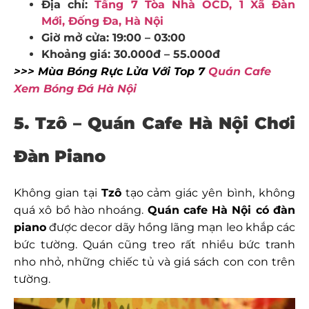
Địa chỉ:
Tầng 7 Tòa Nhà OCD, 1 Xã Đàn
Mới, Đống Đa, Hà Nội
Giờ mở cửa: 19:00 – 03:00
Khoảng giá: 30.000đ – 55.000đ
>>> Mùa Bóng Rực Lửa Với Top 7
Quán Cafe
Xem Bóng Đá Hà Nội
5. Tzô – Quán Cafe Hà Nội Chơi
Đàn Piano
Không gian tại
Tzô
tạo cảm giác yên bình, không
quá xô bồ hào nhoáng.
Quán cafe Hà Nội có đàn
piano
được decor dãy hồng lãng mạn leo khắp các
bức tường. Quán cũng treo rất nhiều bức tranh
nho nhỏ, những chiếc tủ và giá sách con con trên
tường.