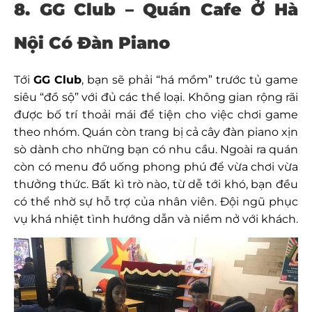
8. GG Club – Quán Cafe Ở Hà
Nội Có Đàn Piano
Tới
GG Club
, bạn sẽ phải “há mồm” trước tủ game
siêu “đồ sộ” với đủ các thể loại. Không gian rộng rãi
được bố trí thoải mái để tiện cho việc chơi game
theo nhóm. Quán còn trang bị cả cây đàn piano xịn
sò dành cho những bạn có nhu cầu. Ngoài ra quán
còn có menu đồ uống phong phú để vừa chơi vừa
thưởng thức. Bất kì trò nào, từ dễ tới khó, bạn đều
có thể nhờ sự hỗ trợ của nhân viên. Đội ngũ phục
vụ khá nhiệt tình hướng dẫn và niềm nở với khách.