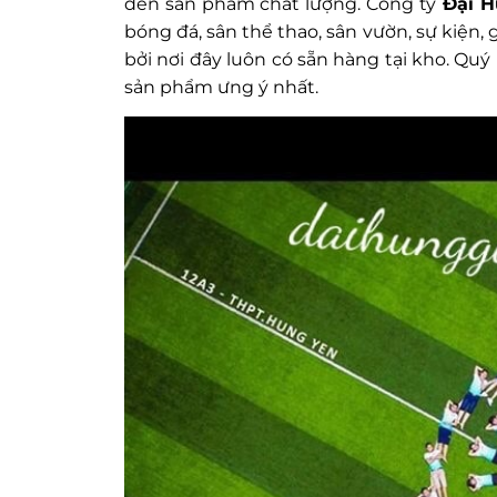
đến sản phẩm chất lượng. Công ty
Đại H
bóng đá, sân thể thao, sân vườn, sự kiện, 
bởi nơi đây luôn có sẵn hàng tại kho. Q
sản phẩm ưng ý nhất.