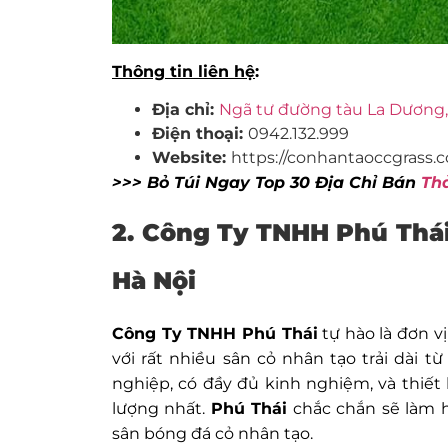
Thông tin liên hệ
:
Địa chỉ:
Ngã tư đường tàu La Dương,
Điện thoại:
0942.132.999
Website:
https://conhantaoccgrass.
>>> Bỏ Túi Ngay Top 30 Địa Chỉ Bán
Th
2. Công Ty TNHH Phú Thá
Hà Nội
Công Ty TNHH Phú Thái
tự hào là đơn vị
với rất nhiều sân cỏ nhân tạo trải dài 
nghiệp, có đầy đủ kinh nghiệm, và thiết
lượng nhất.
Phú Thái
chắc chắn sẽ làm h
sân bóng đá cỏ nhân tạo.