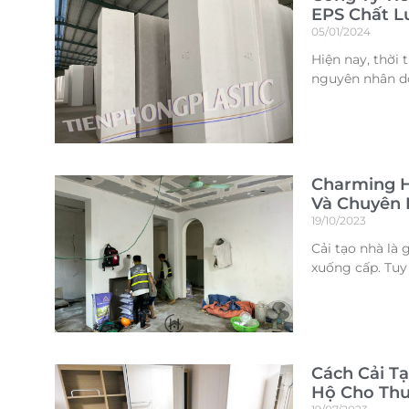
EPS Chất L
05/01/2024
Hiện nay, thời 
nguyên nhân do
Charming H
Và Chuyên 
19/10/2023
Cải tạo nhà là
xuống cấp. Tuy
Cách Cải T
Hộ Cho Th