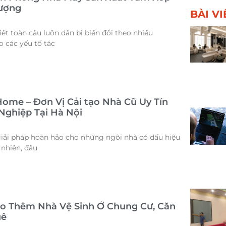
ượng
BÀI V
tiết toàn cầu luôn dần bị biến đổi theo nhiều
 các yếu tố tác
ome – Đơn Vị Cải tạo Nhà Cũ Uy Tín
Nghiệp Tại Hà Nội
 giải pháp hoàn hảo cho những ngôi nhà có dấu hiệu
 nhiên, đâu
ạo Thêm Nhà Vệ Sinh Ở Chung Cư, Căn
uê