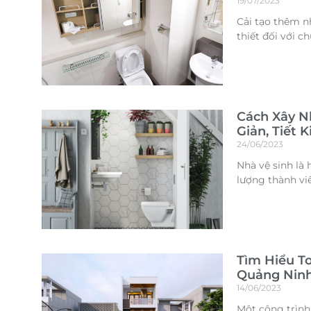
19/07/2023
Cải tạo thêm n
thiết đối với c
Cách Xây N
Giản, Tiết 
24/06/2023
Nhà vệ sinh là
lượng thành vi
Tìm Hiểu To
Quảng Nin
14/06/2023
Một công trình 