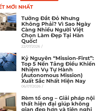
IẾT MỚI NHẤT
Tưởng Đắt Đỏ Nhưng
Không Phải? Vì Sao Ngày
Càng Nhiều Người Việt
Chọn Làm Đẹp Tại Hàn
Quốc!
22/07/2026
/
Kỷ Nguyên “Mission-First”:
Top 5 Nền Tảng Điều Khiển
Nhiệm Vụ Tự Hành
(Autonomous Mission)
Xuất Sắc Nhất Hiện Nay
06/07/2026
/
Rèm tổ ong – Giải pháp nội
thất hiện đại giúp không
gian đẹp hơn và tiện nghi