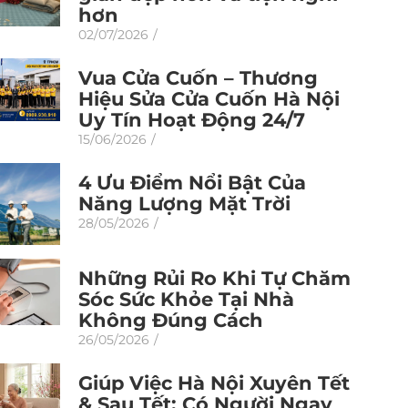
hơn
02/07/2026
/
Vua Cửa Cuốn – Thương
Hiệu Sửa Cửa Cuốn Hà Nội
Uy Tín Hoạt Động 24/7
15/06/2026
/
4 Ưu Điểm Nổi Bật Của
Năng Lượng Mặt Trời
28/05/2026
/
Những Rủi Ro Khi Tự Chăm
Sóc Sức Khỏe Tại Nhà
Không Đúng Cách
26/05/2026
/
Giúp Việc Hà Nội Xuyên Tết
& Sau Tết: Có Người Ngay