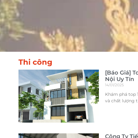
Thi công
[Báo Giá] T
Nội Uy Tín
14/01/2025
Khám phá top 12
và chất lượng 
Công Ty Ti