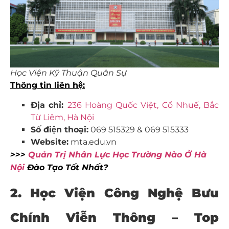
Học Viện Kỹ Thuận Quân Sự
Thông tin liên hệ:
Địa chỉ:
236 Hoàng Quốc Việt, Cổ Nhuế, Bắc
Từ Liêm, Hà Nội
Số điện thoại:
069 515329 & 069 515333
Website:
mta.edu.vn
>>>
Quản Trị Nhân Lực Học Trường Nào Ở Hà
Nội
Đào Tạo Tốt Nhất?
2. Học Viện Công Nghệ Bưu
Chính Viễn Thông – Top