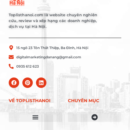
Toplisthanoi.com là website chuyên nghiên
cứu, review và xếp hạng các doanh nghiệp,
dịch vụ tại Hà Nội.
15 ngõ 23 Tôn Thất Thiệp, Ba Đình, Hà Nội
digitalmarketingdanang@gmail.com
0935 612 623
VỀ TOPLISTHANOI
CHUYÊN MỤC
Điều khoản sử dụng