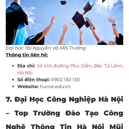
Đại học Tài Nguyên Và Môi Trường
Thông tin liên hệ:
Địa chỉ:
Số 41A đường Phú Diễn, Bắc Từ Liêm,
Hà Nội
Số điện thoại:
0902 130 130
Website:
hunre.edu.vn
7. Đại Học Công Nghiệp Hà Nội
– Top Trường Đào Tạo Công
Nghệ Thông Tin Hà Nội Mũi