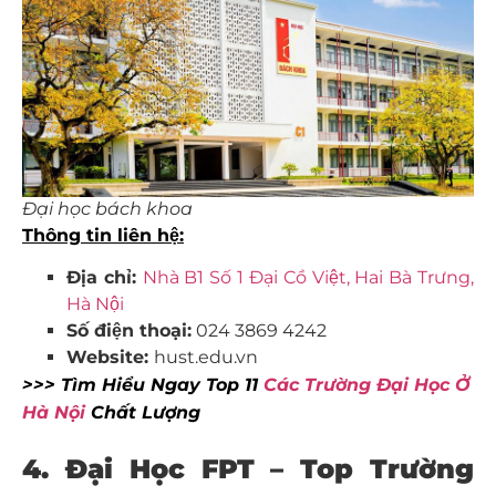
Đại học bách khoa
Thông tin liên hệ:
Địa chỉ:
Nhà B1 Số 1 Đại Cồ Việt, Hai Bà Trưng,
Hà Nội
Số điện thoại:
024 3869 4242
Website:
hust.edu.vn
>>> Tìm Hiểu Ngay Top 11
Các Trường Đại Học Ở
Hà Nội
Chất Lượng
4. Đại Học FPT – Top Trường