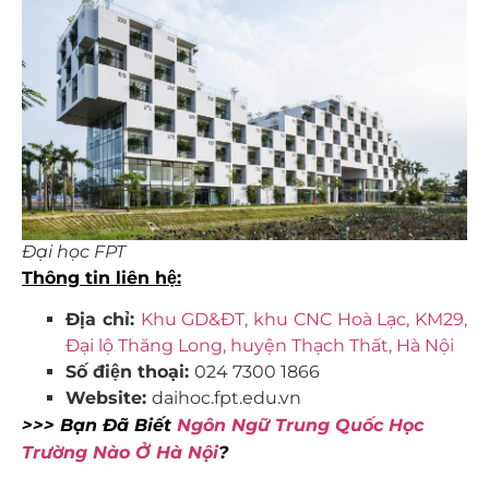
Đại học FPT
Thông tin liên hệ:
Địa chỉ:
Khu GD&ĐT, khu CNC Hoà Lạc, KM29,
Đại lộ Thăng Long, huyện Thạch Thất, Hà Nội
Số điện thoại:
024 7300 1866
Website:
daihoc.fpt.edu.vn
>>> Bạn Đã Biết
Ngôn Ngữ Trung Quốc Học
Trường Nào Ở Hà Nội
?