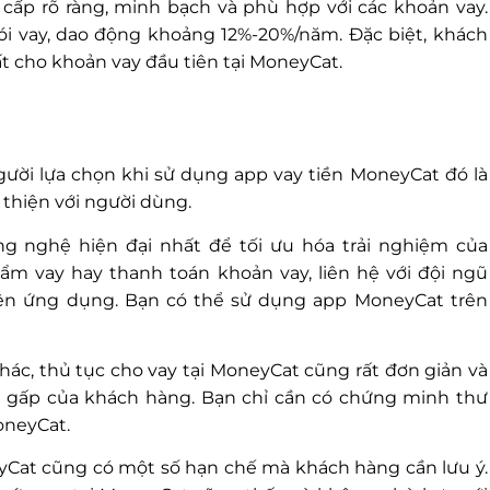
ấp rõ ràng, minh bạch và phù hợp với các khoản vay.
gói vay, dao động khoảng 12%-20%/năm. Đặc biệt, khách
ất cho khoản vay đầu tiên tại MoneyCat.
ời lựa chọn khi sử dụng app vay tiền MoneyCat đó là
 thiện với người dùng.
 nghệ hiện đại nhất để tối ưu hóa trải nghiệm của
ẩm vay hay thanh toán khoản vay, liên hệ với đội ngũ
rên ứng dụng. Bạn có thể sử dụng app MoneyCat trên
ác, thủ tục cho vay tại MoneyCat cũng rất đơn giản và
h gấp của khách hàng. Bạn chỉ cần có chứng minh thư
oneyCat.
yCat cũng có một số hạn chế mà khách hàng cần lưu ý.