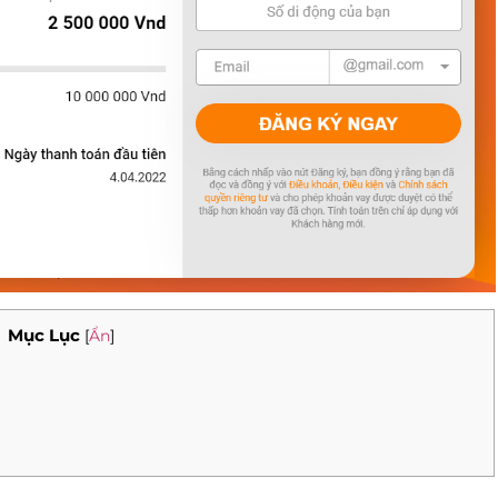
Mục Lục
[
Ẩn
]