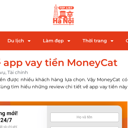
Du lịch
Làm đẹp
Thời trang
về app vay tiền MoneyCat
 vụ
,
Tài chính
iền được nhiều khách hàng lựa chọn. Vậy MoneyCat có
Cùng tìm hiểu những review chi tiết về app vay tiền này