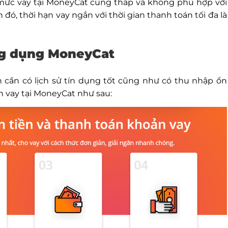
n mức vay tại MoneyCat cũng thấp và không phù hợp với
ó, thời hạn vay ngắn với thời gian thanh toán tối đa là
ứng dụng MoneyCat
n cần có lịch sử tín dụng tốt cũng như có thu nhập ổn
n vay tại MoneyCat như sau: