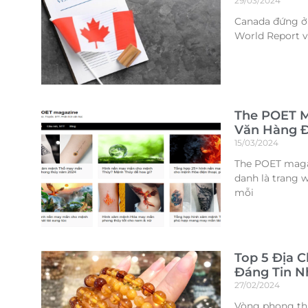
29/03/2024
Canada đứng ở 
World Report v
The POET M
Văn Hàng Đ
15/03/2024
The POET magaz
danh là trang 
mỗi
Top 5 Địa 
Đáng Tin N
27/02/2024
Vòng phong thủ