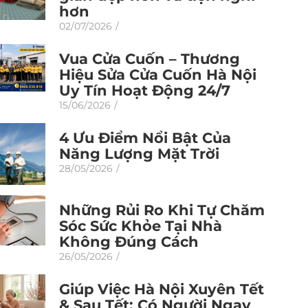
hơn
02/07/2026
/
Vua Cửa Cuốn – Thương
Hiệu Sửa Cửa Cuốn Hà Nội
Uy Tín Hoạt Động 24/7
15/06/2026
/
4 Ưu Điểm Nổi Bật Của
Năng Lượng Mặt Trời
28/05/2026
/
Những Rủi Ro Khi Tự Chăm
Sóc Sức Khỏe Tại Nhà
Không Đúng Cách
26/05/2026
/
Giúp Việc Hà Nội Xuyên Tết
& Sau Tết: Có Người Ngay