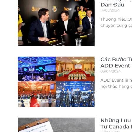
Dẫn Đầu
14/05/2024
Thương hiệu OK
chuyên cung cấ
Các Bước T
ADD Event
03/04/2024
ADD Event là m
hội thảo hàng đ
Những Lưu 
Tư Canada