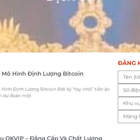
ĐĂNG K
c Mô Hình Định Lượng Bitcoin
Hình Định Lượng Bitcoin Bất kỳ “tay chơi” tiền ảo
n dự đoán một
u OKVIP – Đẳng Cấp Và Chất Lượng