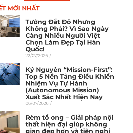
IẾT MỚI NHẤT
Tưởng Đắt Đỏ Nhưng
Không Phải? Vì Sao Ngày
Càng Nhiều Người Việt
Chọn Làm Đẹp Tại Hàn
Quốc!
22/07/2026
/
Kỷ Nguyên “Mission-First”:
Top 5 Nền Tảng Điều Khiển
Nhiệm Vụ Tự Hành
(Autonomous Mission)
Xuất Sắc Nhất Hiện Nay
06/07/2026
/
Rèm tổ ong – Giải pháp nội
thất hiện đại giúp không
gian đẹp hơn và tiện nghi