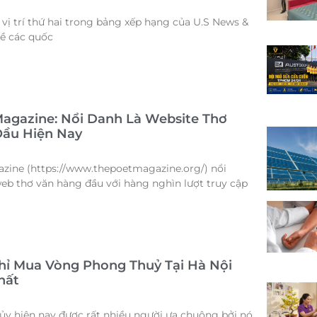
vị trí thứ hai trong bảng xếp hạng của U.S News &
ề các quốc
agazine: Nổi Danh Là Website Thơ
ầu Hiện Nay
ine (https://www.thepoetmagazine.org/) nổi
web thơ văn hàng đầu với hàng nghìn lượt truy cập
Chỉ Mua Vòng Phong Thuỷ Tại Hà Nội
hất
y hiện nay được rất nhiều người ưa chuộng bởi nó