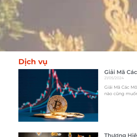
Dịch vụ
Giải Mã Cá
21/05/2024
Giải Mã Các Mô 
nào cũng muố
Thương Hiệ