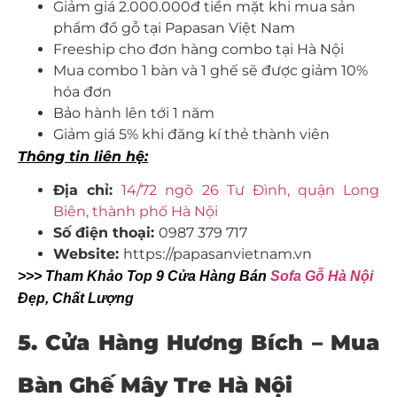
Giảm giá 2.000.000đ tiền mặt khi mua sản
phẩm đồ gỗ tại Papasan Việt Nam
Freeship cho đơn hàng combo tại Hà Nội
Mua combo 1 bàn và 1 ghế sẽ được giảm 10%
hóa đơn
Bảo hành lên tới 1 năm
Giảm giá 5% khi đăng kí thẻ thành viên
Thông tin liên hệ:
Địa chỉ:
14/72 ngõ 26 Tư Đình, quận Long
Biên, thành phố Hà Nội
Số điện thoại:
0987 379 717
Website:
https://papasanvietnam.vn
>>> Tham Khảo Top 9 Cửa Hàng Bán
Sofa Gỗ Hà Nội
Đẹp, Chất Lượng
5. Cửa Hàng Hương Bích – Mua
Bàn Ghế Mây Tre Hà Nội