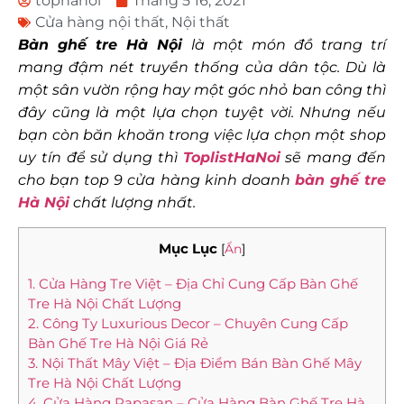
tophanoi
Tháng 5 16, 2021
Cửa hàng nội thất
,
Nội thất
Bàn ghế tre Hà Nội
là một món đồ trang trí
mang đậm nét truyền thống của dân tộc. Dù là
một sân vườn rộng hay một góc nhỏ ban công thì
đây cũng là một lựa chọn tuyệt vời. Nhưng nếu
bạn còn băn khoăn trong việc lựa chọn một shop
uy tín để sử dụng thì
ToplistHaNoi
sẽ mang đến
cho bạn top 9 cửa hàng kinh doanh
bàn ghế tre
Hà Nội
chất lượng nhất.
Mục Lục
[
Ẩn
]
1. Cửa Hàng Tre Việt – Địa Chỉ Cung Cấp Bàn Ghế
Tre Hà Nội Chất Lượng
2. Công Ty Luxurious Decor – Chuyên Cung Cấp
Bàn Ghế Tre Hà Nội Giá Rẻ
3. Nội Thất Mây Việt – Địa Điểm Bán Bàn Ghế Mây
Tre Hà Nội Chất Lượng
4. Cửa Hàng Papasan – Cửa Hàng Bàn Ghế Tre Hà