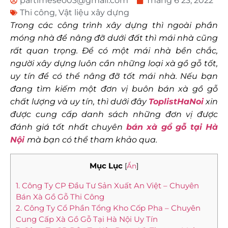
partimeseo03@gmail.com
Tháng 6 23, 2022
Thi công
,
Vật liệu xây dựng
Trong các công trình xây dựng thì ngoài phần
móng nhà để nâng đỡ dưới đất thì mái nhà cũng
rất quan trọng. Để có một mái nhà bền chắc,
người xây dựng luôn cần những loại xà gồ gỗ tốt,
uy tín để có thể nâng đỡ tốt mái nhà. Nếu bạn
đang tìm kiếm một đơn vị buôn bán xà gồ gỗ
chất lượng và uy tín, thì dưới đây
ToplistHaNoi
xin
được cung cấp danh sách những đơn vị được
đánh giá tốt nhất chuyên
bán xà gồ gỗ tại Hà
Nội
mà bạn có thể tham khảo qua.
Mục Lục
[
Ẩn
]
1. Công Ty CP Đầu Tư Sản Xuất An Việt – Chuyên
Bán Xà Gồ Gỗ Thi Công
2. Công Ty Cổ Phần Tổng Kho Cốp Pha – Chuyên
Cung Cấp Xà Gồ Gỗ Tại Hà Nội Uy Tín