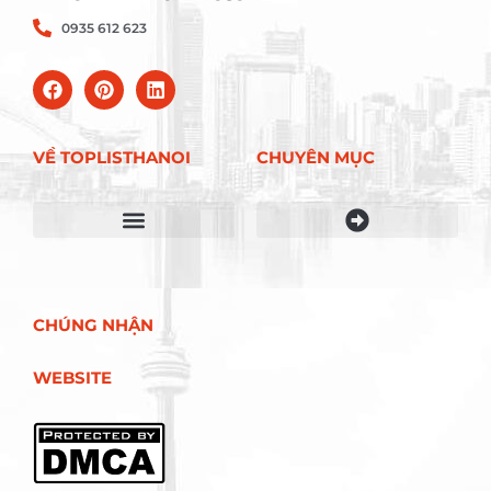
0935 612 623
VỀ TOPLISTHANOI
CHUYÊN MỤC
Điều khoản sử dụng
CHÚNG NHẬN
WEBSITE