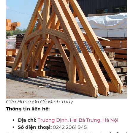
Cửa Hàng Đồ Gỗ Minh Thủy
Thông tin liên hệ:
Địa chỉ:
Trương Định, Hai Bà Trưng, Hà Nội
Số điện thoại:
0242 2061 945