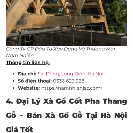
Công Ty CP Đầu Tư Xây Dựng Và Thương Mại
Nam Nhiên
Thông tin liên hệ:
Địa chỉ:
Sài Đồng, Long Biên, Hà Nội
Số điện thoại:
0336 629 928
Website:
https://namnhienjsc.com/
4. Đại Lý Xà Gồ Cốt Pha Thang
Gỗ – Bán Xà Gồ Gỗ Tại Hà Nội
Giá Tốt