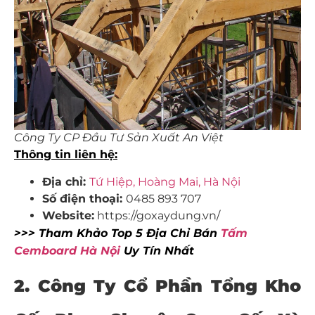
Công Ty CP Đầu Tư Sản Xuất An Việt
Thông tin liên hệ:
Địa chỉ:
Tứ Hiệp, Hoàng Mai, Hà Nội
Số điện thoại:
0485 893 707
Website:
https://goxaydung.vn/
>>> Tham Khảo Top 5 Địa Chỉ Bán
Tấm
Cemboard Hà Nội
Uy Tín Nhất
2. Công Ty Cổ Phần Tổng Kho