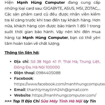
Hiện
Mạnh Hùng Computer
đang cung cấp
những loại card sau: GIGABYTE, ASUS, MSI, ZOTAC,…
Các sản phẩm card cũ đều được nhân viên kiểm
tra kĩ càng trước khi trao đến tay khách hàng. Hơn
nữa, khách hàng còn được bảo Hành 1 đổi 1 trong
suốt thời gian bảo hành. Vậy nên khi đến mua
hàng tại
Mạnh Hùng Computer
, bạn có thể yên
tâm hoàn toàn về chất lượng.
Thông tin liên hệ:
Địa chỉ
:
Số 38 Ngõ 41 P. Thái Hà, Trung Liệt,
Đống Đa, Hà Nội 100000
Điện thoại
: 0984405088
Facebook
:
https://www.facebook.com/manhhungcompute
Email
: thanhlymaytinh24h@gmail.com
Website
: https://manhhungcomputer.com/
>>> Top 11 Địa Chỉ
Sửa Máy Tính Hà Nội
Uy Tín