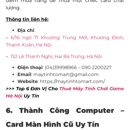
điểm mua hàng để mua một chiếc card chất
lượng.
Thông tin liên hệ:
Địa chỉ
:
–
6/16 ngõ 71 Khương Trung Mới, Khương Đình,
Thanh Xuân, Hà Nội
–
152 Lê Thanh Nghị, Hai Bà Trưng, Hà Nội
Điện thoại
: (04)39998966 – 090 2200227
Email
: maytinhtomart@gmail.com
Website
: https://maytinhtomart.com/
>>> Top 6 Đơn Vị Cho
Thuê Máy Tính Chơi Game
Hà Nội
Uy Tín
6. Thành Công Computer –
Card Màn Hình Cũ Uy Tín