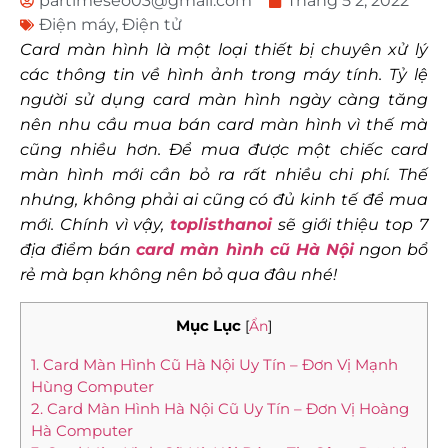
partimeseo03@gmail.com
Tháng 5 2, 2022
Điện máy
,
Điện tử
Card màn hình là một loại thiết bị chuyên xử lý
các thông tin về hình ảnh trong máy tính. Tỷ lệ
người sử dụng card màn hình ngày càng tăng
nên nhu cầu mua bán card màn hình vì thế mà
cũng nhiều hơn. Để mua được một chiếc card
màn hình mới cần bỏ ra rất nhiều chi phí. Thế
nhưng, không phải ai cũng có đủ kinh tế để mua
mới. Chính vì vậy,
toplisthanoi
sẽ giới thiệu top 7
địa điểm bán
card màn hình cũ Hà Nội
ngon bổ
rẻ mà bạn không nên bỏ qua đâu nhé!
Mục Lục
[
Ẩn
]
1. Card Màn Hình Cũ Hà Nội Uy Tín – Đơn Vị Mạnh
Hùng Computer
2. Card Màn Hình Hà Nội Cũ Uy Tín – Đơn Vị Hoàng
Hà Computer