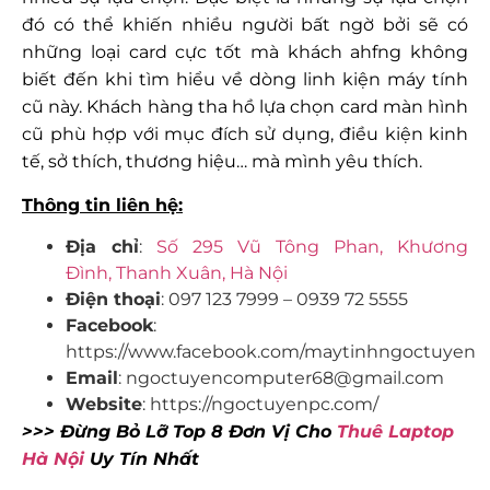
đó có thể khiến nhiều người bất ngờ bởi sẽ có
những loại card cực tốt mà khách ahfng không
biết đến khi tìm hiểu về dòng linh kiện máy tính
cũ này. Khách hàng tha hồ lựa chọn card màn hình
cũ phù hợp với mục đích sử dụng, điều kiện kinh
tế, sở thích, thương hiệu… mà mình yêu thích.
Thông tin liên hệ:
Địa chỉ
:
Số 295 Vũ Tông Phan, Khương
Đình, Thanh Xuân, Hà Nội
Điện thoại
: 097 123 7999 – 0939 72 5555
Facebook
:
https://www.facebook.com/maytinhngoctuyen
Email
: ngoctuyencomputer68@gmail.com
Website
: https://ngoctuyenpc.com/
>>> Đừng Bỏ Lỡ Top 8 Đơn Vị Cho
Thuê Laptop
Hà Nội
Uy Tín Nhất