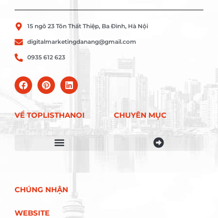
15 ngõ 23 Tôn Thất Thiệp, Ba Đình, Hà Nội
digitalmarketingdanang@gmail.com
0935 612 623
VỀ TOPLISTHANOI
CHUYÊN MỤC
Điều khoản sử dụng
CHÚNG NHẬN
WEBSITE