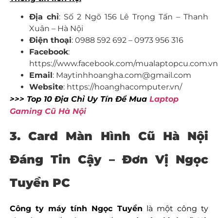
Địa chỉ
: Số 2 Ngõ 156 Lê Trọng Tấn – Thanh
Xuân – Hà Nội
Điện thoại
: 0988 592 692 – 0973 956 316
Facebook
:
https://www.facebook.com/mualaptopcu.com.vn
Email
: Maytinhhoangha.com@gmail.com
Website
: https://hoanghacomputer.vn/
>>> Top 10 Địa Chỉ Uy Tín Để Mua
Laptop
Gaming Cũ Hà Nội
3. Card Màn Hình Cũ Hà Nội
Đáng Tin Cậy – Đơn Vị Ngọc
Tuyền PC
Công ty máy tính Ngọc Tuyền
là một công ty