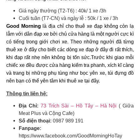
Giá ngày thường (T2-T6) : 40k/ 1 xe /3h
Cuối tuần (T7-CN) và ngày lễ : 50k / 1 xe / 3h
Good Morning
là địa chỉ cho thuê xe đạp không còn lạ
lẫm với dân đạp xe bởi chủ cửa hàng là một người cực kì
có tiếng trong giới chơi xe. Theo những người đã từng
thuê xe ở đây cho biết các dòng xe đạp ở đây đi rất thích,
khi đạp rất nhẹ nên không bị tốn sức.Trước khi giao mỗi
chiếc xe đều được cửa hàng kiểm tra phanh, xích kĩ càng
và trang bị những phụ tùng như bọc yên xe, túi đựng đồ
nên bạn có thể yên tâm khi thuê xe tại đây.
Thông tin liên hệ:
Địa Chỉ:
73 Trích Sài – Hồ Tây – Hà Nội
( Giữa
Meat Plus và Cộng Cafe)
Số điện thoại:
0987 989 191
Fanpage:
https://www.facebook.com/GoodMorningHoTay