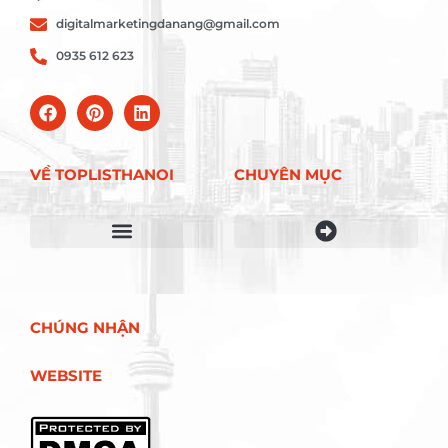
digitalmarketingdanang@gmail.com
0935 612 623
VỀ TOPLISTHANOI
CHUYÊN MỤC
Điều khoản sử dụng
CHÚNG NHẬN
WEBSITE