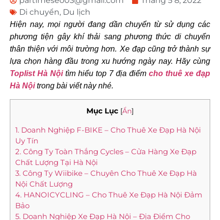
partimeseo03@gmail.com
Tháng 5 8, 2022
Di chuyển
,
Du lịch
Hiện nay, mọi người đang dần chuyển từ sử dụng các
phương tiện gây khí thải sang phương thức di chuyển
thân thiện với môi trường hơn. Xe đạp cũng trở thành sự
lựa chọn hàng đầu trong xu hướng ngày nay. Hãy cùng
Toplist Hà Nội
tìm hiểu top 7 địa điểm
cho thuê xe đạp
Hà Nội
trong bài viết này nhé.
Mục Lục
[
Ẩn
]
1. Doanh Nghiệp F-BIKE – Cho Thuê Xe Đạp Hà Nội
Uy Tín
2. Công Ty Toàn Thắng Cycles – Cửa Hàng Xe Đạp
Chất Lượng Tại Hà Nội
3. Công Ty Wiibike – Chuyên Cho Thuê Xe Đạp Hà
Nội Chất Lượng
4. HANOICYCLING – Cho Thuê Xe Đạp Hà Nội Đảm
Bảo
5. Doanh Nghiệp Xe Đạp Hà Nội – Địa Điểm Cho