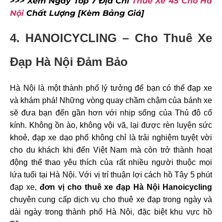
>>> Xem Ngay Top 7 Địa Chỉ
Thuê Xe 45 Chỗ Hà
Nội
Chất Lượng [Kèm Bảng Giá]
4. HANOICYCLING – Cho Thuê Xe
Đạp Hà Nội Đảm Bảo
Hà Nội là một thành phố lý tưởng để bạn có thể đạp xe
và khám phá! Những vòng quay chầm chậm của bánh xe
sẽ đưa bạn đến gần hơn với nhịp sống của Thủ đô cổ
kính. Không ồn ào, không vội vã, lại được rèn luyện sức
khoẻ, đạp xe dạo phố không chỉ là trải nghiệm tuyệt vời
cho du khách khi đến Việt Nam mà còn trở thành hoạt
động thể thao yêu thích của rất nhiều người thuộc mọi
lứa tuổi tại Hà Nội. Với vị trí thuận lợi cách hồ Tây 5 phút
đạp xe,
đơn vị cho thuê xe đạp Hà Nội Hanoicycling
chuyên cung cấp dịch vụ cho thuê xe đạp trong ngày và
dài ngày trong thành phố Hà Nội, đặc biệt khu vực hồ