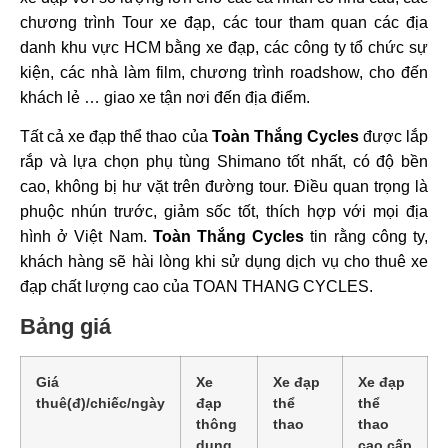
chương trình Tour xe đạp, các tour tham quan các địa
danh khu vực HCM bằng xe đạp, các công ty tổ chức sự
kiện, các nhà làm film, chương trình roadshow, cho đến
khách lẻ … giao xe tận nơi đến địa điểm.
Tất cả xe đạp thể thao của
Toàn Thắng Cycles
được lắp
rắp và lựa chọn phụ tùng Shimano tốt nhất, có độ bền
cao, không bị hư vặt trên đường tour. Điều quan trọng là
phuộc nhún trước, giảm sốc tốt, thích hợp với mọi địa
hình ở Việt Nam.
Toàn Thắng Cycles
tin rằng công ty,
khách hàng sẽ hài lòng khi sử dụng dịch vụ cho thuê xe
đạp chất lượng cao của TOAN THANG CYCLES.
Bảng giá
Giá
Xe
Xe đạp
Xe đạp
thuê(đ)/chiếc/ngày
đạp
thể
thể
thông
thao
thao
dụng
cao cấp