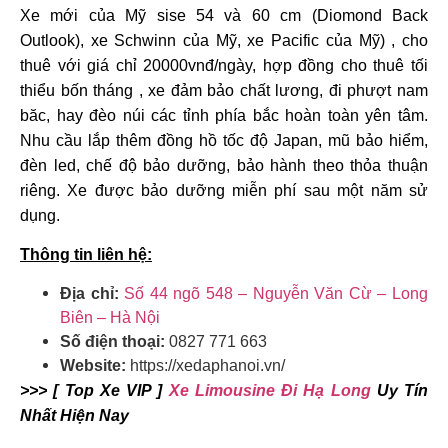
Xe mới của Mỹ sise 54 và 60 cm (Diomond Back
Outlook), xe Schwinn của Mỹ, xe Pacific của Mỹ) , cho
thuê với giá chỉ 20000vnđ/ngày, hợp đồng cho thuê tối
thiểu bốn tháng , xe đảm bảo chất lương, đi phượt nam
băc, hay đèo núi các tỉnh phía bắc hoàn toàn yên tâm.
Nhu cầu lắp thêm đồng hồ tốc độ Japan, mũ bảo hiểm,
đèn led, chế độ bảo dưỡng, bảo hành theo thỏa thuận
riêng. Xe được bảo dưỡng miễn phí sau một năm sử
dụng.
Thông tin liên hệ:
Địa chỉ:
Số 44 ngõ 548 – Nguyễn Văn Cừ – Long
Biên – Hà Nội
Số điện thoại:
0827 771 663
Website:
https://xedaphanoi.vn/
>>> [ Top Xe VIP ]
Xe Limousine Đi Hạ Long
Uy Tín
Nhất Hiện Nay