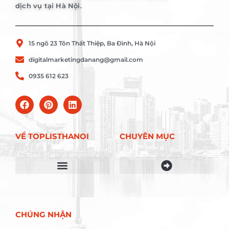
dịch vụ tại Hà Nội.
15 ngõ 23 Tôn Thất Thiệp, Ba Đình, Hà Nội
digitalmarketingdanang@gmail.com
0935 612 623
VỀ TOPLISTHANOI
CHUYÊN MỤC
Điều khoản sử dụng
CHÚNG NHẬN