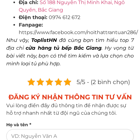
Địa chỉ:
Số 188 Nguyễn Thị Minh Khai, Ngô
Quyền, Bắc Giang
Điện thoại:
0974 612 672
Fanpage:
https://www.facebook.com/noithattrantuan286/
Như vậy,
ToplistHN
đã cùng bạn tìm hiểu top 7
địa chỉ
cửa hàng tủ bếp Bắc Giang
. Hy vọng từ
bài viết này, bạn có thể tìm kiếm và lựa chọn cho
mình loại tủ phù hợp.
5/5 - (2 bình chọn)
ĐĂNG KÝ NHẬN THÔNG TIN TƯ VẤN​
Vui lòng điền đầy đủ thông tin để nhận được sự
hỗ trợ nhanh nhất từ đội ngũ của chúng tôi.
Họ và tên *