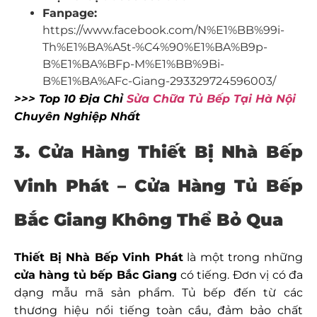
Fanpage:
https://www.facebook.com/N%E1%BB%99i-
Th%E1%BA%A5t-%C4%90%E1%BA%B9p-
B%E1%BA%BFp-M%E1%BB%9Bi-
B%E1%BA%AFc-Giang-293329724596003/
>>> Top 10 Địa Chỉ
Sửa Chữa Tủ Bếp Tại Hà Nội
Chuyên Nghiệp Nhất
3. Cửa Hàng Thiết Bị Nhà Bếp
Vinh Phát – Cửa Hàng Tủ Bếp
Bắc Giang Không Thể Bỏ Qua
Thiết Bị Nhà Bếp Vinh Phát
là một trong những
cửa hàng tủ bếp Bắc Giang
có tiếng. Đơn vị có đa
dạng mẫu mã sản phẩm. Tủ bếp đến từ các
thương hiệu nổi tiếng toàn cầu, đảm bảo chất