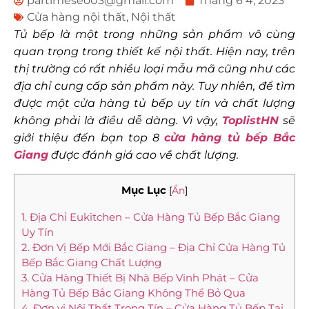
partimeseo03@gmail.com
Tháng 6 4, 2023
Cửa hàng nội thất
,
Nội thất
Tủ bếp là một trong những sản phẩm vô cùng
quan trọng trong thiết kế nội thất. Hiện nay, trên
thị trường có rất nhiều loại mẫu mã cũng như các
địa chỉ cung cấp sản phẩm này. Tuy nhiên, để tìm
được một cửa hàng tủ bếp uy tín và chất lượng
không phải là điều dễ dàng. Vì vậy,
ToplistHN
sẽ
giới thiệu đến bạn top 8
cửa hàng tủ bếp Bắc
Giang
được đánh giá cao về chất lượng.
Mục Lục
[
Ẩn
]
1. Địa Chỉ Eukitchen – Cửa Hàng Tủ Bếp Bắc Giang
Uy Tín
2. Đơn Vị Bếp Mới Bắc Giang – Địa Chỉ Cửa Hàng Tủ
Bếp Bắc Giang Chất Lượng
3. Cửa Hàng Thiết Bị Nhà Bếp Vinh Phát – Cửa
Hàng Tủ Bếp Bắc Giang Không Thể Bỏ Qua
4. Đơn vị Nội Thất Trọng Tín – Cửa Hàng Tủ Bếp Tại