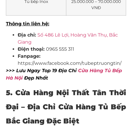
Tủ bếp Inox
25.000.000 – 70.000.000
VNĐ
Thông tin liên hệ:
Địa chỉ:
Số 486 Lê Lợi, Hoàng Văn Thụ, Bắc
Giang
Điện thoại:
0965 555 311
Fanpage:
https://www.facebook.com/tubeptruongtin/
>>> Lưu Ngay Top 19 Địa Chỉ
Cửa Hàng Tủ Bếp
Hà Nội
Đẹp Nhất
5. Cửa Hàng Nội Thất Tân Thời
Đại – Địa Chỉ Cửa Hàng Tủ Bếp
Bắc Giang Đặc Biệt