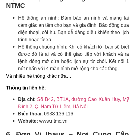
NTMC
Hệ thống an ninh: Đảm bảo an ninh và mang lại
cảm giác an tâm cho bạn và gia đình. Báo động qua
điện thoại, còi hú. Bạn dễ dàng điều khiển theo lịch
trình hoặc từ xa.
Hệ thống chuông hình: Khi có khách tới bạn sẽ biết
được đó là ai và có thể giao tiếp với khách và ra
lệnh đóng mở cửa hoặc lịch sự từ chối. Kết nối 1
nút nhấn với 4 màn hình mở rộng cho các tầng.
Và nhiều hệ thống khác nữa…
Thông tin liên hệ:
Địa chỉ:
Số B42, BT1A, đường Cao Xuân Huy, Mỹ
Đình 2, Q. Nam Từ Liêm, Hà Nội
Điện thoại:
0938 136 116
Website:
www.ntmc.vn
6. Đơn Vị Ihaus – Nơi Cung Cấp