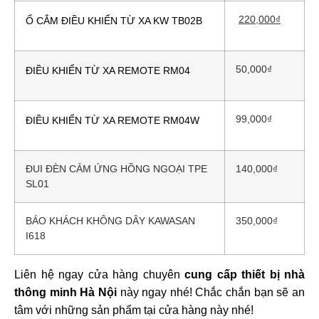
220,000
₫
Ổ CẮM ĐIỀU KHIỂN TỪ XA KW TB02B
50,000
₫
ĐIỀU KHIỂN TỪ XA REMOTE RM04
99,000
₫
ĐIỀU KHIỂN TỪ XA REMOTE RM04W
ĐUI ĐÈN CẢM ỨNG HỒNG NGOẠI TPE
140,000
₫
SL01
BÁO KHÁCH KHÔNG DÂY KAWASAN
350,000
₫
I618
Liên hệ ngay cửa hàng chuyên
cung cấp thiết bị nhà
thông minh Hà Nội
này ngay nhé! Chắc chắn bạn sẽ an
tâm với những sản phẩm tại cửa hàng này nhé!