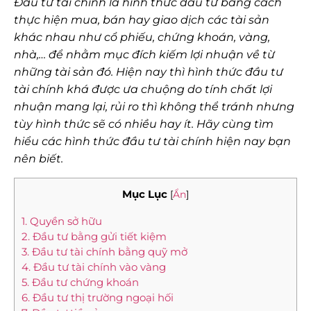
Đầu tư tài chính là hình thức đầu tư bằng cách
thực hiện mua, bán hay giao dịch các tài sản
khác nhau như cổ phiếu, chứng khoán, vàng,
nhà,… để nhằm mục đích kiếm lợi nhuận về từ
những tài sản đó. Hiện nay thì hình thức đầu tư
tài chính khá được ưa chuộng do tính chất lợi
nhuận mang lại, rủi ro thì không thể tránh nhưng
tùy hình thức sẽ có nhiều hay ít. Hãy cùng tìm
hiểu các hình thức đầu tư tài chính hiện nay bạn
nên biết.
Mục Lục
[
Ẩn
]
1. Quyền sở hữu
2. Đầu tư bằng gửi tiết kiệm
3. Đầu tư tài chính bằng quỹ mở
4. Đầu tư tài chính vào vàng
5. Đầu tư chứng khoán
6. Đầu tư thị trường ngoại hối