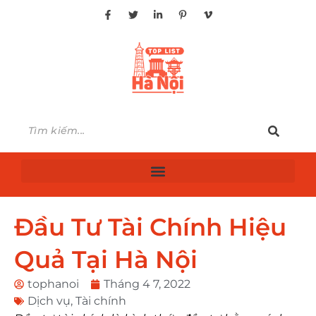
Đầu Tư Tài Chính Hiệu
Quả Tại Hà Nội
tophanoi
Tháng 4 7, 2022
Dịch vụ
,
Tài chính