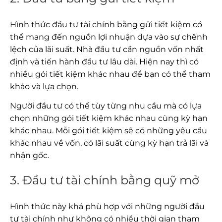
Hình thức đầu tư tài chính bằng gửi tiết kiệm có
thể mang đến nguồn lợi nhuận dựa vào sự chênh
lệch của lãi suất. Nhà đầu tư cần nguồn vốn nhất
định và tiến hành đầu tư lâu dài. Hiện nay thì có
nhiều gói tiết kiệm khác nhau để bạn có thể tham
khảo và lựa chọn.
Người đầu tư có thể tùy từng nhu cầu mà có lựa
chọn những gói tiết kiệm khác nhau cùng kỳ hạn
khác nhau. Mỗi gói tiết kiệm sẽ có những yêu cầu
khác nhau về vốn, có lãi suất cùng kỳ hạn trả lãi và
nhận gốc.
3. Đầu tư tài chính bằng quỹ mở
Hình thức này khá phù hợp với những người đầu
tư tài chính như không có nhiều thời gian tham