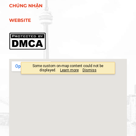
CHÚNG NHẬN
WEBSITE