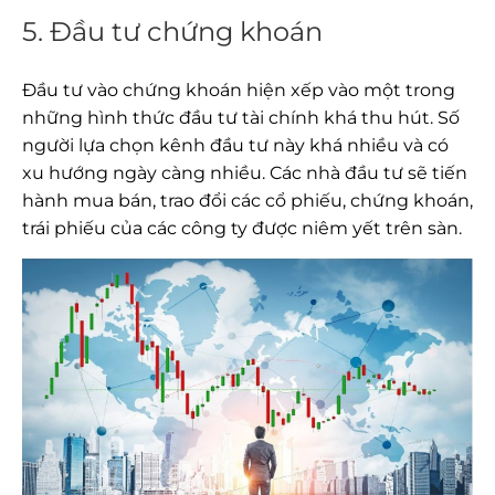
5. Đầu tư chứng khoán
Đầu tư vào chứng khoán hiện xếp vào một trong
những hình thức đầu tư tài chính khá thu hút. Số
người lựa chọn kênh đầu tư này khá nhiều và có
xu hướng ngày càng nhiều. Các nhà đầu tư sẽ tiến
hành mua bán, trao đổi các cổ phiếu, chứng khoán,
trái phiếu của các công ty được niêm yết trên sàn.