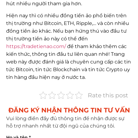
hút nhiều người tham gia hơn.
Hiện nay thì có nhiều đồng tiền ảo phổ biến trên
thị trường như Bitcoin, ETH, Ripple,… và còn nhiều
đồng tiền ảo khác. Nếu bạn hứng thú vào đầu tư
thị trường tiền ảo này có thể đến
https://tradetienao.com/
để tham khảo thêm các
kiến thức, thông tin đầu tư liên quan nhé! Trang
web này được đánh giá là chuyên cung cấp các tin
tức Bitcoin, tin tức Blockchain và tin tức Crypto uy
tín hàng đầu hiện nay ở nước ta.
Rate this post
ĐĂNG KÝ NHẬN THÔNG TIN TƯ VẤN​
Vui lòng điền đầy đủ thông tin để nhận được sự
hỗ trợ nhanh nhất từ đội ngũ của chúng tôi.
Họ và tên *