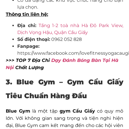
Có đa dạng các khu vực chức năng cho bạn
lựa chọn.
Thông tin liên hệ:
Địa chỉ:
Tầng 1-2 toà nhà Hà Đô Park View,
Dịch Vọng Hậu, Quận Cầu Giấy
Số điện thoại:
0962 052 828
Fanpage:
https://www.facebook.com/lovefitnessyogacaugi
>>> TOP 7 Địa Chỉ
Dạy Đánh Bóng Bàn Tại Hà
Nội
Chất Lượng
3. Blue Gym – Gym Cầu Giấy
Tiêu Chuẩn Hàng Đầu
Blue Gym
là một tập
gym Cầu Giấy
có quy mô
lớn. Với không gian sang trọng và tiện nghi hiện
đại, Blue Gym cam kết mang đến cho các hội viên