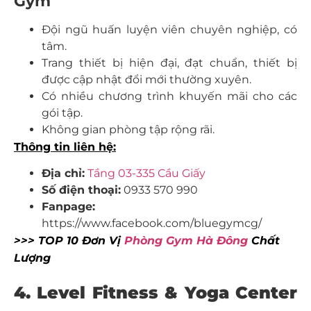
Gym
Đội ngũ huấn luyện viên chuyên nghiệp, có
tâm.
Trang thiết bị hiện đại, đạt chuẩn, thiết bị
được cập nhật đổi mới thường xuyên.
Có nhiều chương trình khuyến mãi cho các
gói tập.
Không gian phòng tập rộng rãi.
Thông tin liên hệ:
Địa chỉ:
Tầng 03-335 Cầu Giấy
Số điện thoại:
0933 570 990
Fanpage:
https://www.facebook.com/bluegymcg/
>>> TOP 10 Đơn Vị
Phòng Gym Hà Đông
Chất
Lượng
4. Level Fitness & Yoga Center