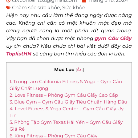
ctvcontent02@gmail.com
Tháng 3 18, 2024
Chăm sóc sức khỏe
,
Sức khỏe
Hiện nay nhu cầu làm thể đang ngày được nâng
cao. Không chỉ cần có một khuôn mặt đẹp mà
dáng người cũng là một phần rất quan trọng.
Vậy bạn đã chọn được một phòng
gym Cầu Giấy
uy tín chưa? Nếu chưa thì bài viết dưới đây của
ToplistHN
sẽ cùng bạn tìm hiểu các đơn vị trên.
Mục Lục
[
Ẩn
]
1. Trung tâm California Fitness & Yoga – Gym Cầu
Giấy Chất Lượng
2. Love Fitness – Phòng Gym Cầu Giấy Cao Cấp
3. Blue Gym – Gym Cầu Giấy Tiêu Chuẩn Hàng Đầu
4. Level Fitness & Yoga Center – Gym Cầu Giấy Uy
Tín
5. Phòng Tập Gym Texas Hải Yến – Gym Cầu Giấy
Giá Rẻ
6. King Fitness – Phòng Gym Cầu Giấy