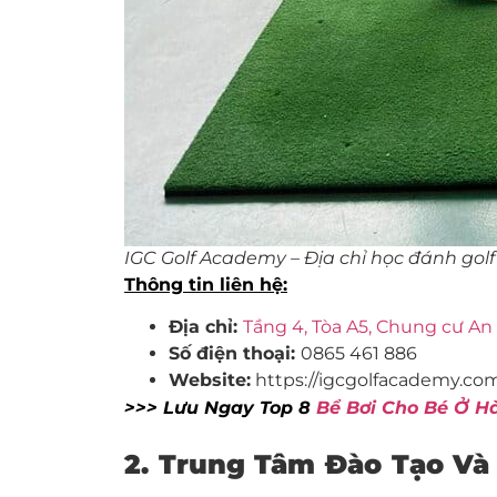
IGC Golf Academy – Địa chỉ học đánh golf 
Thông tin liên hệ:
Địa chỉ:
Tầng 4, Tòa A5, Chung cư An
Số điện thoại:
0865 461 886
Website:
https://igcgolfacademy.co
>>> Lưu Ngay Top 8
Bể Bơi Cho Bé Ở H
2. Trung Tâm Đào Tạo Và 