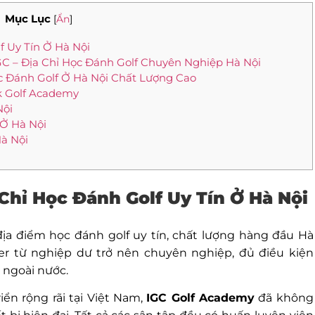
Mục Lục
[
Ẩn
]
f Uy Tín Ở Hà Nội
GC – Địa Chỉ Học Đánh Golf Chuyên Nghiệp Hà Nội
ọc Đánh Golf Ở Hà Nội Chất Lượng Cao
ok Golf Academy
Nội
 Ở Hà Nội
Hà Nội
 Chỉ Học Đánh Golf Uy Tín Ở Hà Nội
ịa điểm học đánh golf uy tín, chất lượng hàng đầu Hà
er từ nghiệp dư trở nên chuyên nghiệp, đủ điều kiện
à ngoài nước.
ển rộng rãi tại Việt Nam,
IGC Golf Academy
đã không