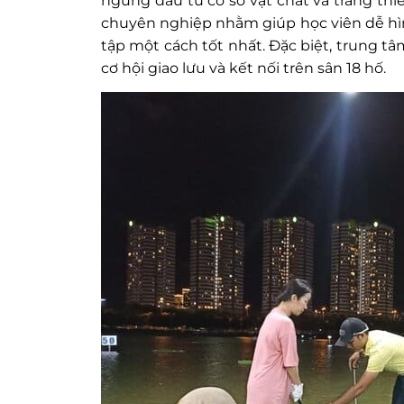
ngừng đầu tư cơ sở vật chất và trang thiế
chuyên nghiệp nhằm giúp học viên dễ hìn
tập một cách tốt nhất. Đặc biệt, trung t
cơ hội giao lưu và kết nối trên sân 18 hố.