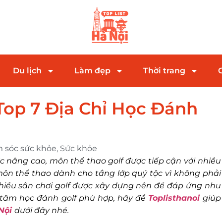
Du lịch
Làm đẹp
Thời trang
op 7 Địa Chỉ Học Đánh
 sóc sức khỏe
,
Sức khỏe
 nâng cao, môn thể thao golf được tiếp cận với nhiều
à môn thể thao dành cho tầng lớp quý tộc vì không phải
Nhiều sân chơi golf được xây dựng nên để đáp ứng nhu
 tâm học đánh golf phù hợp, hãy để
Toplisthanoi
giúp
 Nội
dưới đây nhé.