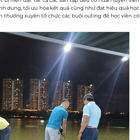
t bị hiện đại. Tất cả các sân tập đều có huấn luyện viên
h dung, tối ưu hóa kết quả cũng như đạt hiệu quả học
âm thường xuyên tổ chức các buổi outing để học viên có