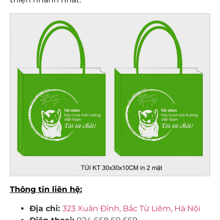
Thông tin liên hệ:
Địa chỉ:
323 Xuân Đỉnh, Bắc Từ Liêm, Hà Nội