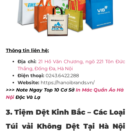
Thông tin liên hệ:
Địa chỉ:
21 Hồ Văn Chương, ngõ 221 Tôn Đức
Thắng, Đống Đa, Hà Nội
Điện thoại:
0243.6422.288
Website:
https://hanoibrands.vn/
>>> Note Ngay Top 10 Cơ Sở
In Mác Quần Áo Hà
Nội
Độc Và Lạ
3. Tiệm Dệt Kinh Bắc – Các Loại
Túi vải Không Dệt Tại Hà Nội