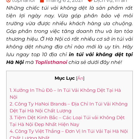
tophanoi
Tháng 6 2, 2021
Dịch vụ
,
In ấn
Những chiếc túi vải không dệt là sản phẩm rất
tiện lợi ngày nay. Vừa góp phần bảo vệ môi
trường vừa được nhiều khách hàng ưa chuộng.
Góp phần trong việc tăng doanh thu và lan tỏa
thương hiệu. Ở Hà Nội có rất nhiều cơ sở in túi vải
không dệt nhưng địa chỉ nào mới là uy tín. Hãy
lưu ngay top 10 địa chỉ
in túi vải không dệt tại
Hà Nội
mà
Toplisthanoi
chia sẻ dưới đây nhé!
Mục Lục
[
Ẩn
]
1. Xưởng In Thủ Đô – In Túi Vải Không Dệt Tại Hà
Nội
2. Công Ty HaNoi Brands – Địa Chỉ In Túi Vải Không
Dệt Tại Hà Nội Chất Lượng
3. Tiệm Dệt Kinh Bắc – Các Loại Túi vải Không Dệt
Tại Hà Nội Đẹp Nhất Hiện Nay
4. Công Ty Việt Thắng – Đơn Vị In Túi Vải Tại Hà Nội
Chất Lượng Nhất