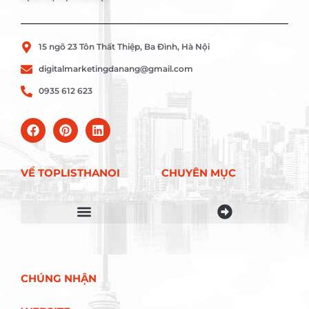
15 ngõ 23 Tôn Thất Thiệp, Ba Đình, Hà Nội
digitalmarketingdanang@gmail.com
0935 612 623
VỀ TOPLISTHANOI
CHUYÊN MỤC
Điều khoản sử dụng
CHÚNG NHẬN