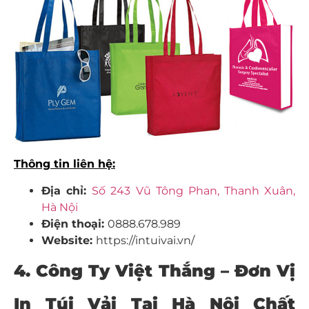
Thông tin liên hệ:
Địa chỉ:
Số 243 Vũ Tông Phan, Thanh Xuân,
Hà Nội
Điện thoại:
0888.678.989
Website:
https://intuivai.vn/
4. Công Ty Việt Thắng – Đơn Vị
In Túi Vải Tại Hà Nội Chất