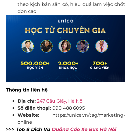
theo kịch bản sẵn có, hiệu quả làm việc chốt
đơn cao
Thông tin liên hệ
Địa chỉ:
247 Cầu Giấy, Hà Nội
Số điện thoại:
090 488 6095
Website:
https://unica.vn/tag/marketing-
online
>>> Top 8 Dịch Vụ
Quảng Cáo Xe Bus Hà Nội