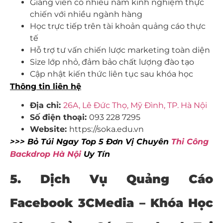
Giảng viên có nhiều năm kinh nghiệm thực
chiến với nhiều ngành hàng
Học trực tiếp trên tài khoản quảng cáo thực
tế
Hỗ trợ tư vấn chiến lược marketing toàn diện
Size lớp nhỏ, đảm bảo chất lượng đào tạo
Cập nhật kiến thức liên tục sau khóa học
Thông tin liên hệ
Địa chỉ:
26A, Lê Đức Thọ, Mỹ Đình, TP. Hà Nội
Số điện thoại:
093 228 7295
Website:
https://soka.edu.vn
>>> Bỏ Túi Ngay Top 5 Đơn Vị Chuyên
Thi Công
Backdrop Hà Nội
Uy Tín
5. Dịch Vụ Quảng Cáo
Facebook 3CMedia –
Khóa Học