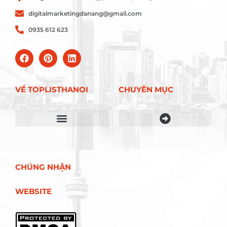
digitalmarketingdanang@gmail.com
0935 612 623
VỀ TOPLISTHANOI
CHUYÊN MỤC
Điều khoản sử dụng
CHÚNG NHẬN
WEBSITE