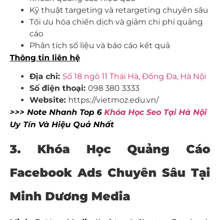
Kỹ thuật targeting và retargeting chuyên sâu
Tối ưu hóa chiến dịch và giảm chi phí quảng
cáo
Phân tích số liệu và báo cáo kết quả
Thông tin liên hệ
Địa chỉ:
Số 18 ngõ 11 Thái Hà, Đống Đa, Hà Nội
Số điện thoại:
098 380 3333
Website:
https://vietmoz.edu.vn/
>>> Note Nhanh Top 6
Khóa Học Seo Tại Hà Nội
Uy Tín Và Hiệu Quả Nhất
3.
Khóa Học Quảng Cáo
Facebook Ads Chuyên Sâu Tại
Minh Dương Media