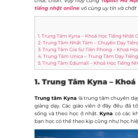
chắc chắn. Vậy hãy cùng
Toplist Hà Nộ
tiếng nhật online
vô cùng uy tín và chất
1. Trung Tâm Kyna – Khoá Học Tiếng Nhật 
2. Trung Tâm Nhất Tâm – Chuyên Dạy Tiế
3. Trung Tâm Gia Sư Tiên Phong – Khoá Họ
4. Trung Tâm Unica – Trung Tâm Dạy Tiếng
5. Trung Tâm Edumall – Khoá Học Tiếng Nh
1. Trung Tâm Kyna – Khoá
Trung tâm Kyna
là trung tâm chuyên dạy
giảng dạy. Các giáo viên ở đây đều đã t
sống và theo học ở nhật.
Kyna
có các k
bạn học có thể theo kịp cũng như học hiệ