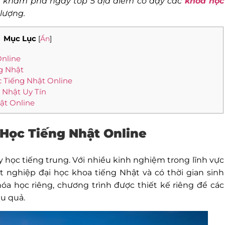
i
khám phá ngay top 5 địa điểm có dạy các
khoá học
 lượng.
Mục Lục
[
Ẩn
]
Online
ng Nhật
c Tiếng Nhật Online
 Nhật Uy Tín
ật Online
 Học Tiếng Nhật Online
 học tiếng trung. Với nhiều kinh nghiệm trong lĩnh vực
ốt nghiệp đại học khoa tiếng Nhật và có thời gian sinh
hóa học riêng, chương trình được thiết kế riêng để các
u quả.