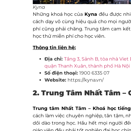
Kyna
Những khoá học của
Kyna
đều được nhi
cách dạy vô cùng hiệu quả cho mọi người 
phí cũng phải chăng. Trung tâm cam kết
học thử miễn phí cho học viên.
Thông tin liên hệ:
Địa chỉ:
Tầng 3, Sảnh B, tòa nhà Vie
quận Thanh Xuân, thành phố Hà Nội
Số điện thoại:
1900 6335 07
Website:
https://kyna.vn/
2. Trung Tâm Nhất Tâm –
Trung tâm Nhất Tâm – Khoá học tiếng
cách làm việc chuyên nghiệp, tân tậm, n
dồi dào trong học. Hầu hết mọi người đều
giáo viên đều phải tốt nghiệp đại học chí