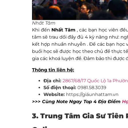
Nhất Tâm
Khi đến
Nhất Tâm
, các bạn học viên đề
tâm sẽ trau dồi đầy đủ 4 kỳ năng như: nghe
kết hợp nhuần nhuyễn . Để các bạn học v
buổi học sẽ được học theo chủ đề thực tế
gia các khoá luyện đề. Đảm bảo thi được
Thông tin liên hệ:
Địa chỉ:
2867/68/17 Quốc Lộ 1a Phườn
Số điện thoại:
0981.58.3039
Website:
https://giáunhattam.vn
>>> Cùng Note Ngay Top 4 Địa Điểm
Họ
3. Trung Tâm Gia Sư Tiên