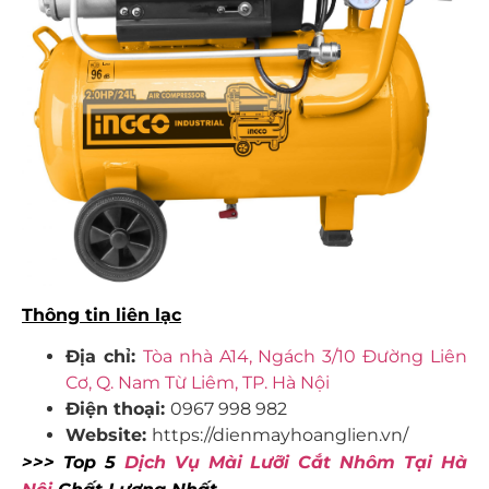
Thông tin liên lạc
Địa chỉ:
Tòa nhà A14, Ngách 3/10 Đường Liên
Cơ, Q. Nam Từ Liêm, TP. Hà Nội
Điện thoại:
0967 998 982
Website:
https://dienmayhoanglien.vn/
>>> Top 5
Dịch Vụ Mài Lưỡi Cắt Nhôm Tại Hà