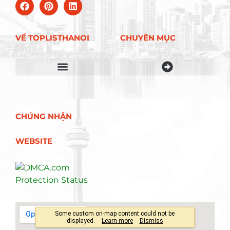
VỀ TOPLISTHANOI
CHUYÊN MỤC
Điều khoản sử dụng
CHÚNG NHẬN
WEBSITE