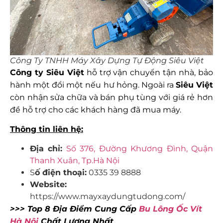
Công Ty TNHH Máy Xây Dựng Tự Động Siêu Việt
Công ty Siêu Việt
hỗ trợ vận chuyển tận nhà, bảo
hành một đổi một nếu hư hỏng. Ngoài ra
Siêu Việt
còn nhận sửa chữa và bán phụ tùng với giá rẻ hơn
đề hỗ trợ cho các khách hàng đã mua máy.
Thông tin liên hệ:
Địa chỉ:
Số 376, Đường Khương Đình, Quận
Thanh Xuân, Tp.Hà Nội
S
ố điện thoại:
0335 39 8888
Website:
https://www.mayxaydungtudong.com/
>>> Top 8 Địa Điểm Cung Cấp
Bu Lông Ốc Vít
Hà Nội
Chất Lượng Nhất