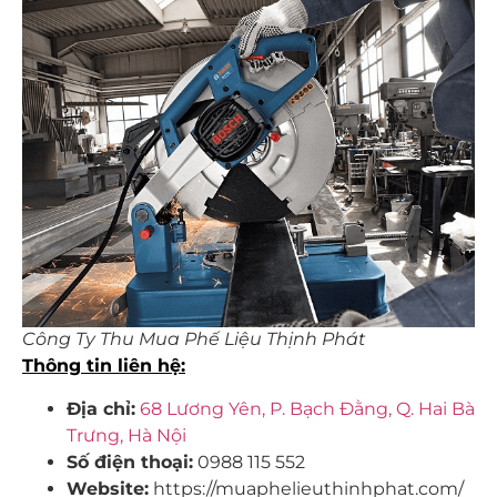
Công Ty Thu Mua Phế Liệu Thịnh Phát
Thông tin liên hệ:
Địa chỉ:
68 Lương Yên, P. Bạch Đằng, Q. Hai Bà
Trưng, Hà Nội
Số điện thoại:
0988 115 552
Website:
https://muaphelieuthinhphat.com/