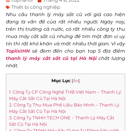
tophanoi
Tháng 4 8, 2022
Thiết bị công nghiệp
Nhu cầu thanh lý máy sắt cũ với giá cao hiện
đang là vấn đề của rất nhiều người. Ngày nay,
trên thị trường cả nước, có rất nhiều công ty thu
mua máy cắt sắt cũ nhưng để tìm một đơn vị uy
tín thì rất khó khăn và mất nhiều thời gian. Vì vậy
ToplistHN
sẽ đem đến cho bạn top 5 địa điểm
thanh lý máy cắt sắt cũ tại Hà Nội
chất lượng
nhất.
Mục Lục
[
Ẩn
]
1. Công Ty CP Công Nghệ THB Việt Nam – Thanh Lý
Máy Cắt Sắt Cũ Tại Hà Nội
2. Công Ty Thu Mua Phế Liệu Bảo Minh – Thanh Lý
Máy Cắt Sắt Cũ Tại Hà Nội
3. Công Ty TNHH TECH ONE – Thanh Lý Máy Cắt
Sắt Cũ Tại Hà Nội
4. Công Ty TNHH Máy Xây Dựng Tự Động Siêu Việt