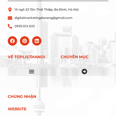
15 ngõ 23 Tôn Thất Thiệp, Ba Đình, Hà Nội
digitalmarketingdanang@gmail.com
0935 612 623
VỀ TOPLISTHANOI
CHUYÊN MỤC
Điều khoản sử dụng
CHÚNG NHẬN
WEBSITE