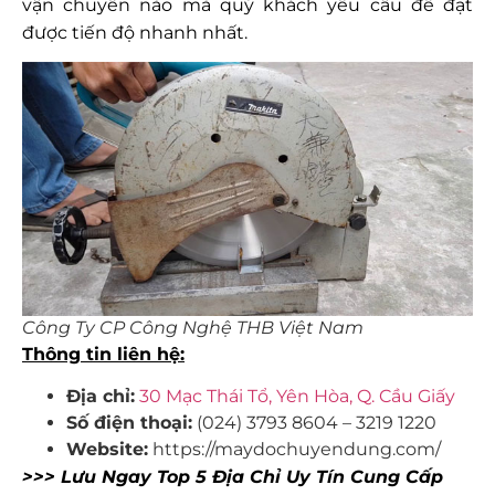
vận chuyển nào mà quý khách yêu cầu để đạt
được tiến độ nhanh nhất.
Công Ty CP Công Nghệ THB Việt Nam
Thông tin liên hệ:
Địa chỉ:
30 Mạc Thái Tổ, Yên Hòa, Q. Cầu Giấy
Số điện thoại:
(024) 3793 8604 – 3219 1220
Website:
https://maydochuyendung.com/
>>> Lưu Ngay Top 5 Địa Chỉ Uy Tín Cung Cấp