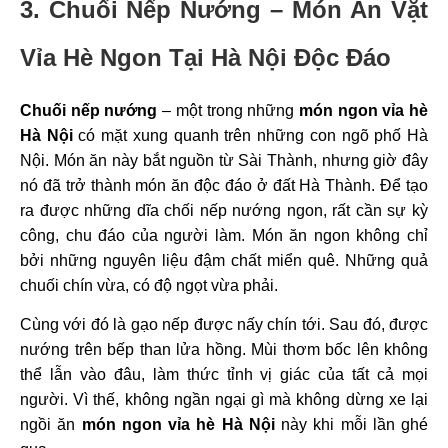
3. Chuối Nếp Nướng – Món Ăn Vặt
Vỉa Hè Ngon Tại Hà Nội Độc Đáo
Chuối nếp nướng
– một trong những
món ngon vỉa hè
Hà Nội
có mặt xung quanh trên những con ngõ phố Hà
Nội. Món ăn này bắt nguồn từ Sài Thành, nhưng giờ đây
nó đã trở thành món ăn độc đáo ở đất Hà Thành. Để tạo
ra được những dĩa chối nếp nướng ngon, rất cần sự kỳ
công, chu đáo của người làm. Món ăn ngon không chỉ
bởi những nguyên liệu đậm chất miển quê. Những quả
chuối chín vừa, có độ ngọt vừa phải.
Cùng với đó là gạo nếp được nấy chín tới. Sau đó, được
nướng trên bếp than lửa hồng. Mùi thơm bốc lên không
thể lẫn vào đâu, làm thức tỉnh vị giác của tất cả mọi
người. Vì thế, không ngần ngại gì mà không dừng xe lại
ngồi ăn
món ngon vỉa hè Hà Nội
này khi mỗi lần ghé