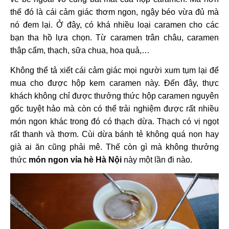
thế đó là cái cảm giác thơm ngon, ngậy béo vừa đủ mà
nó đem lại. Ở đây, có khá nhiều loại caramen cho các
bạn tha hồ lựa chọn. Từ caramen trân châu, caramen
thập cẩm, thạch, sữa chua, hoa quả,…
Không thể tả xiết cái cảm giác mọi người xum tụm lại để
mua cho được hộp kem caramen này. Đến đây, thực
khách không chỉ được thưởng thức hộp caramen nguyên
gốc tuyệt hảo mà còn có thể trải nghiệm được rất nhiều
món ngon khác trong đó có thạch dừa. Thạch có vị ngọt
rất thanh và thơm. Cùi dừa bánh tẻ không quá non hay
già ai ăn cũng phải mê. Thế còn gì mà không thưởng
thức
món ngon vỉa hè Hà Nội
này một lần đi nào.