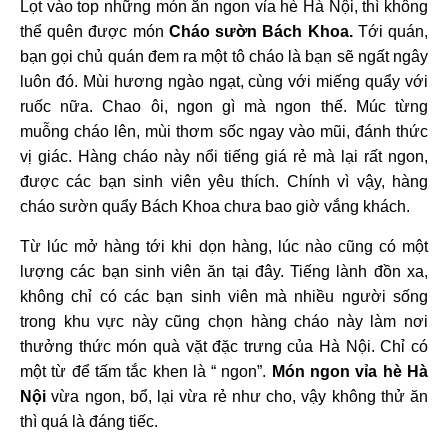
Lọt vào top những món ăn ngon vỉa hè Hà Nội, thì không
thể quên được món
Cháo sườn Bách Khoa.
Tới quán,
bạn gọi chủ quán đem ra một tô cháo là bạn sẽ ngất ngây
luôn đó. Mùi hương ngào ngạt, cùng với miếng quẩy với
ruốc nữa. Chao ôi, ngon gì mà ngon thế. Múc từng
muỗng cháo lên, mùi thơm sốc ngay vào mũi, đánh thức
vị giác.
Hàng cháo này nổi tiếng giá rẻ mà lại rất ngon,
được các bạn sinh viên yêu thích. Chính vì vậy, hàng
cháo sườn quẩy Bách Khoa chưa bao giờ vắng khách.
Từ lúc mở hàng tới khi dọn hàng, lúc nào cũng có một
lượng các bạn sinh viên ăn tại đây. Tiếng lành đồn xa,
không chỉ có các bạn sinh viên mà nhiều người sống
trong khu vực này cũng chọn hàng cháo này làm nơi
thưởng thức món quà vặt đặc trưng của Hà Nội.
Chỉ có
một từ để tấm tắc khen là “ ngon”.
Món ngon vỉa hè Hà
Nội
vừa ngon, bổ, lại vừa rẻ như cho, vậy không thử ăn
thì quá là đáng tiếc.