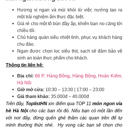
Hương vị ngan và mùi khói từ việc nướng tạo ra
một trải nghiệm ẩm thực đặc biệt.
Giá rẻ cho một tô bún đầy ắp, khiến bạn no căng tới
chiều tối.
Chủ hàng quán siêu nhiệt tình, phục vụ khách hàng
chu đáo.
Ngan được chọn lọc siêu thịt, sạch sẽ đảm bảo vệ
sinh an toàn thực phẩm cho khách.
Thông tin liên hệ:
Địa chỉ:
66 P. Hàng Bông, Hàng Bông, Hoàn Kiếm,
Hà Nội
Giờ mở cửa:
10:30 – 13:30 | 17:00 – 23:00
Giá tham khảo:
35.000đ – 40.000đ
Trên đây,
ToplistHN
xin điểm qua TOP 11
món ngon vỉa
hè Hà Nội
cho các bạn rồi đó. Nếu bạn có một lần đến
với nơi đây, đừng quên ghé thăm các quan trên để tự
mình thưởng thức nhé. Hy vọng các bạn sẽ chọn cho