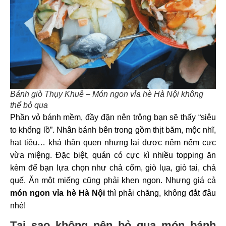
Bánh giò Thụy Khuê – Món ngon vỉa hè Hà Nội không
thể bỏ qua
Phần vỏ bánh mềm, đầy đặn nên trông bạn sẽ thấy “siêu
to khổng lồ”. Nhân bánh bên trong gồm thịt băm, mộc nhĩ,
hạt tiêu… khá thân quen nhưng lại được nêm nếm cực
vừa miệng. Đặc biệt, quán có cực kì nhiều topping ăn
kèm để bạn lựa chọn như chả cốm, giò lụa, giò tai, chả
quế. Ăn một miếng cũng phải khen ngon. Nhưng giá cả
món ngon vỉa hè Hà Nội
thì phải chăng, không đắt đâu
nhé!
Tại sao không nên bỏ qua món bánh