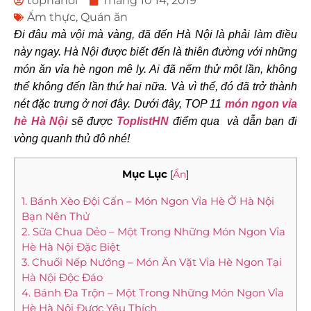
tophanoi
Tháng 10 14, 2019
Ẩm thực
,
Quán ăn
Đi đâu mà vội mà vàng, đã đến Hà Nội là phải làm điều
này ngay. Hà Nội được biết đến là thiên đường với những
món ăn vỉa hè ngon mê ly. Ai đã nếm thử một lần, không
thể không đến lần thứ hai nữa. Và vì thế, đó đã trở thành
nét đặc trưng ở nơi đây. Dưới đây, TOP 11
m
ón ngon vỉa
hè Hà Nội
sẽ được
ToplistHN
điểm qua và dẫn
bạn đi
vòng quanh thủ đô
nhé!
Mục Lục
[
Ẩn
]
1. Bánh Xèo Đội Cấn – Món Ngon Vỉa Hè Ở Hà Nội
Bạn Nên Thử
2. Sữa Chua Dẻo – Một Trong Những Món Ngon Vỉa
Hè Hà Nội Đặc Biệt
3. Chuối Nếp Nướng – Món Ăn Vặt Vỉa Hè Ngon Tại
Hà Nội Độc Đáo
4. Bánh Đa Trộn – Một Trong Những Món Ngon Vỉa
Hè Hà Nội Được Yêu Thích