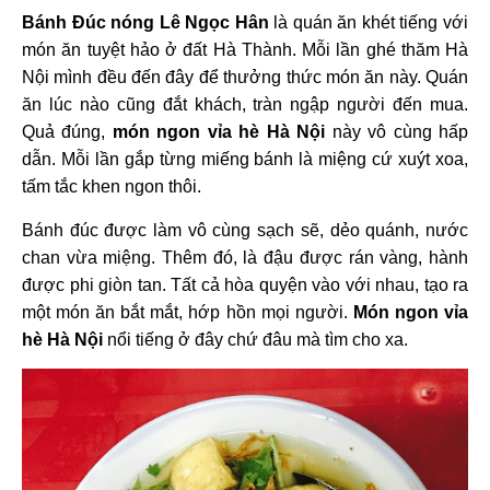
Bánh Đúc nóng Lê Ngọc Hân
là quán ăn khét tiếng với
món ăn tuyệt hảo ở đất Hà Thành. Mỗi lần ghé thăm Hà
Nội mình đều đến đây để thưởng thức món ăn này. Quán
ăn lúc nào cũng đắt khách, tràn ngập người đến mua.
Quả đúng,
món ngon vỉa hè Hà Nội
này vô cùng hấp
dẫn. Mỗi lần gắp từng miếng bánh là miệng cứ xuýt xoa,
tấm tắc khen ngon thôi.
Bánh đúc được làm vô cùng sạch sẽ, dẻo quánh, nước
chan vừa miệng. Thêm đó, là đậu được rán vàng, hành
được phi giòn tan. Tất cả hòa quyện vào với nhau, tạo ra
một món ăn bắt mắt, hớp hồn mọi người.
Món ngon vỉa
hè Hà Nội
nổi tiếng ở đây chứ đâu mà tìm cho xa.