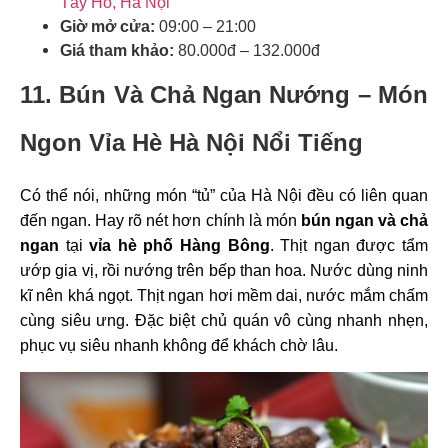
Tây Hồ, Hà Nội
Giờ mở cửa:
09:00 – 21:00
Giá tham khảo:
80.000đ – 132.000đ
11. Bún Và Chả Ngan Nướng –
Món
Ngon Vỉa Hè Hà Nội Nổi Tiếng
Có thể nói, những món “tủ” của Hà Nội đều có liên quan
đến ngan. Hay rõ nét hơn chính là món
bún ngan và chả
ngan
tại
vỉa hè phố Hàng Bông
. Thịt ngan được tẩm
ướp gia vị, rồi nướng trên bếp than hoa. Nước dùng ninh
kĩ nên khá ngọt. Thịt ngan hơi mềm dai, nước mắm chấm
cùng siêu ưng. Đặc biệt chủ quán vô cùng nhanh nhẹn,
phục vụ siêu nhanh không để khách chờ lâu.