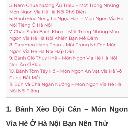
5. Nem Chua Nướng Ấu Triệu – Một Trong Những
Món Ngon Vỉa Hè Hà Nội Phổ Biến
6. Bánh Đúc Nóng Lê Ngọc Hân – Món Ngon Vỉa Hè
Nổi Tiếng Ở Hà Nội
7. Cháo Sườn Bách Khoa – Một Trong Những Món
Ngon Vỉa Hè Hà Nội Khiến Bạn Mê Đắm
8. Caramen Hàng Than – Một Trong Những Món
Ngon Vỉa Hè Hà Nội Hấp Dẫn
9. Bánh Giò Thụy Khê – Món Ngon Vỉa Hè Hà Nội
Nên Ăn Ở Đâu
10. Bánh Tôm Tây Hồ – Món Ngon Ăn Vặt Vỉa Hè Vô
Cùng Bắt Mắt
11. Bún Và Chả Ngan Nướng – Món Ngon Vỉa Hè Hà
Nội Nổi Tiếng
1. Bánh Xèo Đội Cấn – Món Ngon
Vỉa Hè Ở Hà Nội Bạn Nên Thử