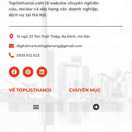
Toplisthanoi.com là website chuyên nghiên
cứu, review và xếp hạng các doanh nghiệp,
dịch vụ tại Hà Nội.
15 ngõ 23 Tôn Thất Thiệp, Ba Đình, Hà Nội
digitalmarketingdanang@gmail.com
0935 612 623
VỀ TOPLISTHANOI
CHUYÊN MỤC
Điều khoản sử dụng