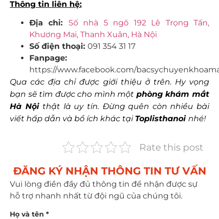
Thông tin liên hệ:
Địa chỉ:
Số nhà 5 ngõ 192 Lê Trọng Tấn,
Khương Mai, Thanh Xuân, Hà Nội
Số điện thoại:
091 354 31 17
Fanpage:
https://www.facebook.com/bacsychuyenkhoama
Qua các địa chỉ được giới thiệu ở trên. Hy vọng
bạn sẽ tìm được cho mình một
phòng khám mắt
Hà Nội
thật là uy tín. Đừng quên còn nhiều bài
viết hấp dẫn và bổ ích khác tại
Toplisthanoi
nhé!
Rate this post
ĐĂNG KÝ NHẬN THÔNG TIN TƯ VẤN​
Vui lòng điền đầy đủ thông tin để nhận được sự
hỗ trợ nhanh nhất từ đội ngũ của chúng tôi.
Họ và tên *