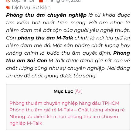
tophanoi
Tháng 8 4, 2021
Dịch vụ
,
Sự kiện
Phòng thu âm chuyên nghiệp
là từ khóa được
tìm kiếm hot nhất trên mạng. Bởi âm nhạc là
niềm đam mê bất tận của người yêu nghệ thuật.
Còn
p
hòng thu âm
M-Talk
chính là nơi lưu giữ lại
niềm đam mê đó. Một sản phẩm chất lượng hay
không chính là bước thu âm quyết định.
Phong
thu am Sai Gon
M-Talk
được đánh giá rất cao về
chất lượng cũng như sự chuyên nghiệp. Nơi đáng
tin cậy để chất giọng được tỏa sáng.
Mục Lục
[
Ẩn
]
Phòng thu âm chuyên nghiệp hàng đầu TPHCM
Phòng thu âm giá rẻ M-Talk – Chất lượng không rẻ
Những ưu điểm khi chọn phòng thu âm chuyên
nghiệp M-Talk