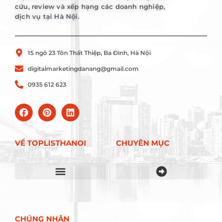
cứu, review và xếp hạng các doanh nghiệp,
dịch vụ tại Hà Nội.
15 ngõ 23 Tôn Thất Thiệp, Ba Đình, Hà Nội
digitalmarketingdanang@gmail.com
0935 612 623
VỀ TOPLISTHANOI
CHUYÊN MỤC
Điều khoản sử dụng
CHÚNG NHẬN