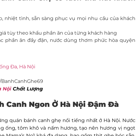
o, nhiệt tình, sẵn sàng phục vụ mọi nhu cầu của khách
giá tùy theo khẩu phần ăn của từng khách hàng
ác phần ăn đầy đặn, nước dùng thơm phức hòa quyện
Đống Đa, Hà Nội
m/BanhCanhGhe69
 Nội
Chất Lượng
nh Canh Ngon Ở Hà Nội Đậm Đà
ững quán bánh canh ghẹ nổi tiếng nhất ở Hà Nội. Nước
g ống, tôm khô và nấm hương, tạo nên hương vị ngọt
ẹ Mama’s No1 khá đa dạng, bao gồm thịt ghẹ bóc sẵn,