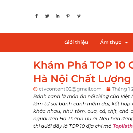
Giới thiệu
Ẩm thực
Khám Phá TOP 10 
Hà Nội Chất Lượng
ctvcontent02@gmail.com
Tháng 1 
Bánh canh là món ăn nổi tiếng của Việ
làm từ sợi bánh canh mềm dai, kết hợp 
khác nhau, như tôm, cua, cá, thịt, ch
người dân Hà Thành ưu ái. Nếu bạn đan
thì dưới đây là TOP 10 địa chỉ mà
Toplist