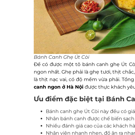
Bánh Canh Ghẹ Út Còi
Để có được một tô bánh canh ghẹ Út Còi
ngon nhất. Ghẹ phải là ghẹ tươi, thịt chắc
là thịt nạc vai, có độ mềm vừa phải. Tổ
canh ngon ở Hà Nội
được thực khách yêu
Ưu điểm đặc biệt tại Bánh C
Bánh canh ghẹ Út Còi này đều có gi
Nhân bánh canh được chế biến sạch
Nhiều đánh giá cao của các khách hà
Nhân viên nhanh nhẹn, đồ ăn ra nha