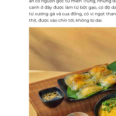
ăn có nguồn gốc từ miền Trung, nhưng đã
canh ở đây được làm từ bột gạo, có độ 
từ xương gà và cua đồng, có vị ngọt tha
thịt, được xào chín tới, không bị dai.