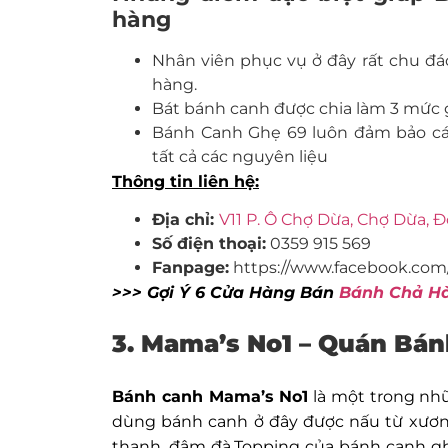
hàng
Nhân viên phục vụ ở đây rất chu đá
hàng.
Bát bánh canh được chia làm 3 mức 
Bánh Canh Ghẹ 69 luôn đảm bảo c
tất cả các nguyên liệu
Thông tin liên hệ:
Địa chỉ:
V11 P. Ô Chợ Dừa, Chợ Dừa, 
Số điện thoại:
0359 915 569
Fanpage:
https://www.facebook.co
>>> Gợi Ý 6 Cửa Hàng Bán
Bánh Chả Hà
3. Mama’s No1 – Quán Bá
Bánh canh Mama’s No1
là một trong nh
dùng bánh canh ở đây được nấu từ xươn
thanh, đậm đà.Topping của bánh canh gh