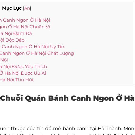
Mục Lục
[
Ẩn
]
nh Canh Ngon Ở Hà Nội
on Ở Hà Nội Chuẩn Vị
Hà Nội Đậm Đà
ội Độc Đáo
 Canh Ngon Ở Hà Nội Uy Tín
 Canh Ngon Ở Hà Nội Chất Lượng
 Nội
 Nội Được Yêu Thích
Ở Hà Nội Được Ưu Ái
Hà Nội Thu Hút
– Chuỗi Quán Bánh Canh Ngon Ở Hà
uen thuộc của tín đồ mê bánh canh tại Hà Thành. Món