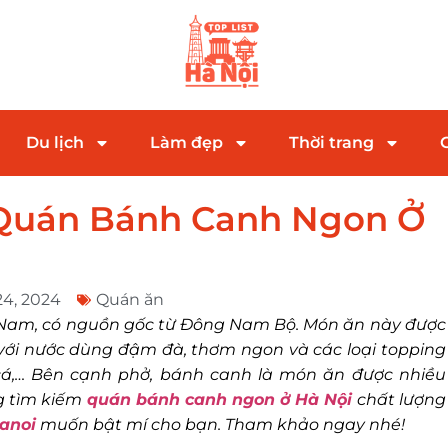
Du lịch
Làm đẹp
Thời trang
Quán Bánh Canh Ngon Ở
24, 2024
Quán ăn
t Nam, có nguồn gốc từ Đông Nam Bộ. Món ăn này được
với nước dùng đậm đà, thơm ngon và các loại topping
ả cá,… Bên cạnh phở, bánh canh là món ăn được nhiều
g tìm kiếm
quán bánh canh ngon ở Hà Nội
chất lượng
hanoi
muốn bật mí cho bạn. Tham khảo ngay nhé!