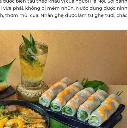
 được biến tấu theo khẩu vị của người Hà Nội. Sợi bánh
dai vừa phải, không bị mềm nhũn. Nước dùng được ninh
nh, thơm mùi cua. Nhân ghẹ được làm từ ghẹ tươi, chắc