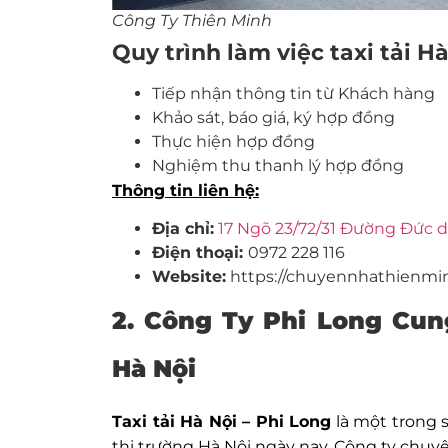
Công Ty Thiên Minh
Quy trình làm việc taxi tải H
Tiếp nhận thông tin từ Khách hàng
Khảo sát, báo giá, ký hợp đồng
Thực hiện hợp đồng
Nghiệm thu thanh lý hợp đồng
Thông tin liên hệ:
Địa chỉ:
17 Ngõ 23/72/31 Đường Đức d
Điện thoại:
0972 228 116
Website:
https://chuyennhathienmi
2. Công Ty Phi Long
Cung
Hà Nội
Taxi tải Hà Nội –
Phi Long
là một trong s
thị trường Hà Nội ngày nay. Công ty chuyên