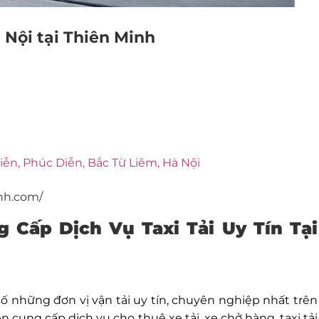
à Nội tại Thiên Minh
iễn, Phúc Diễn, Bắc Từ Liêm, Hà Nội
nh.com/
 Cấp Dịch Vụ Taxi Tải Uy Tín Tại
ố những đơn vị vận tải uy tín, chuyên nghiệp nhất trên
 cung cấp dịch vụ cho thuê xe tải, xe chở hàng, taxi tải