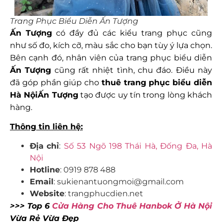
Trang Phục Biểu Diễn Ấn Tượng
Ấn Tượng
có đầy đủ các kiểu trang phục cũng
như số đo, kích cỡ, màu sắc cho bạn tùy ý lựa chọn.
Bên cạnh đó, nhân viên của trang phục biểu diễn
Ấn Tượng
cũng rất nhiệt tình, chu đáo. Điều này
đã góp phần giúp cho
thuê trang phục biểu diễn
Hà Nội
Ấn Tượng
tạo được uy tín trong lòng khách
hàng.
Thông tin liên hệ:
Địa
chỉ
:
Số 53 Ngõ 198 Thái Hà, Đống Đa, Hà
Nội
Hotline
: 0919 878 488
Email
: sukienantuongmoi@gmail.com
Website
: trangphucdien.net
>>> Top 6
Cửa Hàng Cho Thuê Hanbok Ở Hà Nội
Vừa Rẻ Vừa Đẹp