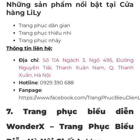
Những sản phẩm nổi bật tại Cửa
hàng LiLy
Trang phục dân gian
Trang phục thiếu nhi
Trang phục nhảy
Thông tin liên hệ:
Địa
chỉ
:
Số 11A Ngách 3, Ngõ 495, Đường
Nguyễn Trãi, Thanh Xuân Nam, Q. Thanh
Xuân, Hà Nội
Hotline
: 0929 390 688
Fanpage
:
https://www.facebook.com/TrangPhucBieuDienL
7. Trang phục biểu diễn
WonderX – Trang Phục Biểu