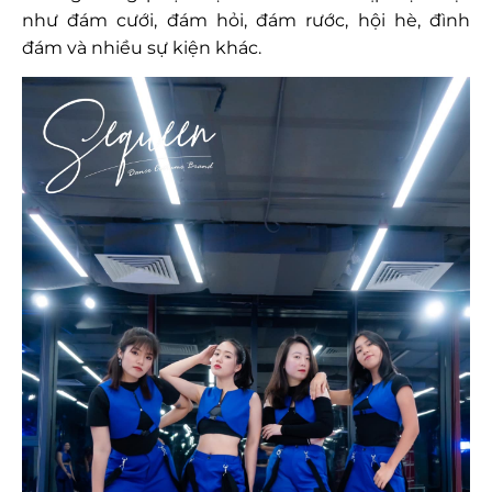
như đám cưới, đám hỏi, đám rước, hội hè, đình
đám và nhiều sự kiện khác.