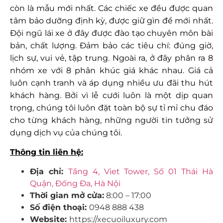
còn là mẫu mới nhất. Các chiếc xe đều được quan
tâm bảo dưỡng định kỳ, được giữ gìn để mới nhất.
Đội ngũ lái xe ở đây được đào tạo chuyên môn bài
bản, chất lượng. Đảm bảo các tiêu chí: đúng giờ,
lịch sự, vui vẻ, tập trung. Ngoài ra, ở đây phân ra 8
nhóm xe với 8 phân khúc giá khác nhau. Giá cả
luôn cạnh tranh và áp dụng nhiều ưu đãi thu hút
khách hàng. Bởi vì lễ cưới luôn là một dịp quan
trọng, chúng tôi luôn đặt toàn bộ sự tỉ mỉ chu đáo
cho từng khách hàng, những người tin tưởng sử
dụng dịch vụ của chúng tôi.
Thông tin liên hệ:
Địa chỉ:
Tầng 4, Viet Tower, Số 01 Thái Hà
Quận, Đống Đa, Hà Nội
Thời gian mở cửa:
8:00 – 17:00
Số điện thoại:
0948 888 438
Website:
https://xecuoiluxury.com