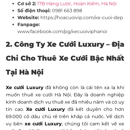
Cơ sở 2:
17B Hàng Lược, Hoàn Kiếm, Hà Nội
Số điện thoại:
0981 663 898
Website:
https://hoacuoivip.com/xe-cuoi-dep
Fanpage:
www.facebook.com/pg/xecuoiviphanoi
2. Công Ty Xe Cưới Luxury – Địa
Chỉ Cho Thuê Xe Cưới Bậc Nhất
Tại Hà Nội
Xe cưới Luxury
đã không còn là cái tên xa lạ khi
muốn
thuê xe cưới Hà Nội
. Đây là doanh nghiệp
kinh doanh dịch vụ thuê xe đã nhiều năm và có uy
tín cao.
Xe cưới Luxury
đã kết duyên cho hơn
69.000 cô dâu chú rể trên khắp cả nước. Về dịch
vụ bên
xe cưới Luxury
, chúng tôi cam kết về xe