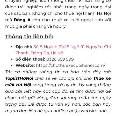
chuyên nghiệp, luôn mong muốn khách hàng có
được trải nghiệm tốt nhất trong ngày trọng đại
của các bạn. Không chỉ cho thuê nội thành Hà Nội
mà
Đông A
còn cho thuê xe cưới ngoại tỉnh với
mức giá phải chăng và hợp lý.
Thông tin liên hệ:
Địa chỉ:
Số 8 Ngách 91/45 Ngõ 91 Nguyễn Chí
Thanh, Đống Đa, Hà Nội
Số điện thoại:
0326 659 999
Website:
https://chothuexecuoihanoi.com/
Tất cả những thông tin cơ bản trên đây mà
ToplistHaNoi
chia sẻ về các địa chỉ cho
thuê xe
cưới Hà Nội
sang trọng và uy tín. Hy vọng thông
qua bài viết này, các cặp đôi sẽ tìm được nơi để
chọn mặt gửi vàng, đem lại may mắn cho ngày
trọng đại. Để được tư vấn kỹ hơn, các bạn hãy
mạnh dạn liên hệ qua hotline hoặc website nhé.