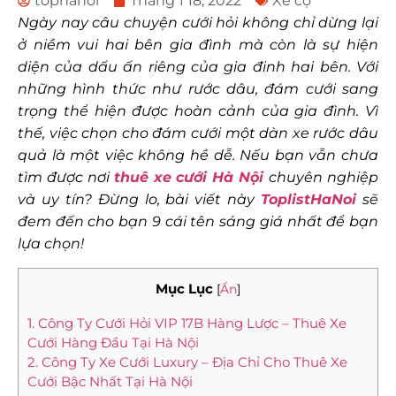
tophanoi
Tháng 1 18, 2022
Xe cộ
Ngày nay câu chuyện cưới hỏi không chỉ dừng lại
ở niềm vui hai bên gia đình mà còn là sự hiện
diện của dấu ấn riêng của gia đinh hai bên. Với
những hình thức như rước dâu, đám cưới sang
trọng thể hiện được hoàn cảnh của gia đình. Vì
thế, việc chọn cho đám cưới một dàn xe rước dâu
quả là một việc không hề dễ. Nếu bạn vẫn chưa
tìm được nơi
thuê xe cưới Hà Nội
chuyên nghiệp
và uy tín? Đừng lo, bài viết này
ToplistHaNoi
sẽ
đem đến cho bạn 9 cái tên sáng giá nhất để bạn
lựa chọn!
Mục Lục
[
Ẩn
]
1. Công Ty Cưới Hỏi VIP 17B Hàng Lược – Thuê Xe
Cưới Hàng Đầu Tại Hà Nội
2. Công Ty Xe Cưới Luxury – Địa Chỉ Cho Thuê Xe
Cưới Bậc Nhất Tại Hà Nội