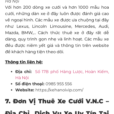
Hà Nội
Với hơn 200 dòng xe cưới và hơn 1000 mẫu hoa
cưới, những dàn xe ở đây luôn được đánh giá cao
về ngoại hình. Các mẫu xe được ưa chuộng tại đây
như Lexus, Lincoln Limousine, Mercedes, Audi,
Mazda, BMW,… Cách thức thuê xe ở đây rất dễ
dàng, quy trình gọn nhẹ và linh hoạt. Các mẫu xe
đều được niêm yết giá và thông tin trên website
để khách hàng tiện theo dõi.
Thông tin liên hệ:
Địa chỉ:
Số 17B phố Hàng Lược, Hoàn Kiếm,
Hà Nội
Số điện thoại:
0985 955 556
Website:
https://xehanoivip.com/
7. Đơn Vị Thuê Xe Cưới V.N.C –
Địa Chỉ Dịch Vụ Xe Uy Tín Tại