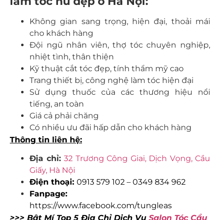
làm tóc nữ đẹp ở Hà Nội:
Không gian sang trọng, hiện đại, thoải mái
cho khách hàng
Đội ngũ nhân viên, thợ tóc chuyên nghiệp,
nhiệt tình, thân thiện
Kỹ thuật cắt tóc đẹp, tính thẩm mỹ cao
Trang thiết bị, công nghệ làm tóc hiện đại
Sử dụng thuốc của các thương hiệu nổi
tiếng, an toàn
Giá cả phải chăng
Có nhiều ưu đãi hấp dẫn cho khách hàng
Thông tin liên hệ:
Địa chỉ:
32 Trương Công Giai, Dịch Vọng, Cầu
Giấy, Hà Nội
Điện thoại:
0913 579 102
–
0349 834 962
Fanpage:
https://www.facebook.com/tungleas
>>> Bật Mí Top 5 Địa Chỉ Dịch Vụ
Salon Tóc Cầu