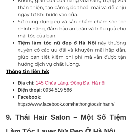
Không gian của cửa hàng vừa sang trọng vừa
thân thiện, tạo cảm giác thoải mái và dễ chịu
ngay từ khi bước vào cửa.
Sử dụng dụng cụ và sản phẩm chăm sóc tóc
chính hãng, đảm bảo an toàn và hiệu quả cho
mái tóc của bạn.
Tiệm làm tóc nữ đẹp ở Hà Nội
này
thường
xuyên có các ưu đãi và khuyến mãi hấp dẫn,
giúp bạn tiết kiệm chi phí mà vẫn được tận
hưởng dịch vụ chất lượng.
Thông tin liên hệ:
Địa chỉ:
145 Chùa Láng, Đống Đa, Hà nội
Điện thoại:
0934 519 566
Facebook:
https://www.facebook.com/hethongtocsinhanh/
9. Thái Hair Salon – Một Số Tiệm
Làm Tóc Layer Nữ Đẹp Ở Hà Nội