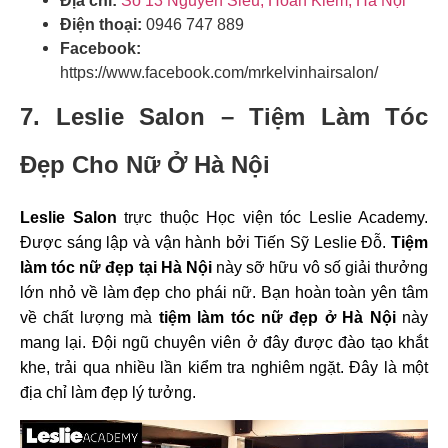
Địa chỉ:
Số 13 Nguyễn Siêu, Hoàn Kiếm, Hà Nội
Điện thoại:
0946 747 889
Facebook:
https://www.facebook.com/mrkelvinhairsalon/
7. Leslie Salon – Tiệm Làm Tóc
Đẹp Cho Nữ Ở Hà Nội
Leslie Salon
trực thuộc Học viện tóc Leslie Academy.
Được sáng lập và vận hành bởi Tiến Sỹ Leslie Đỗ.
Tiệm
làm tóc nữ đẹp tại Hà Nội
này sỡ hữu vô số giải thưởng
lớn nhỏ về làm đẹp cho phái nữ. Bạn hoàn toàn yên tâm
về chất lượng mà
t
iệm làm tóc nữ đẹp ở Hà Nội
này
mang lại. Đội ngũ chuyên viên ở đây được đào tạo khắt
khe, trải qua nhiều lần kiểm tra nghiêm ngặt. Đây là một
địa chỉ làm đẹp lý tưởng.