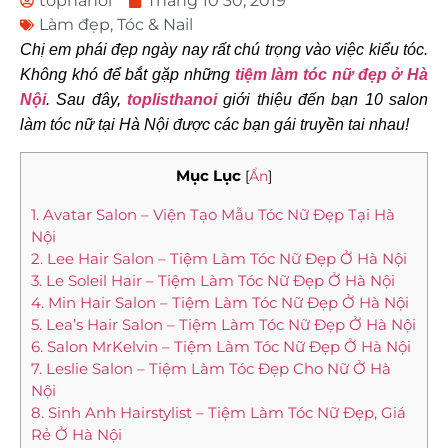
tophanoi
Tháng 10 30, 2019
Làm đẹp
,
Tóc & Nail
Chị em phái đẹp ngày nay rất chú trọng vào việc kiểu tóc.
Không khó để bắt gặp những
tiệm làm tóc nữ đẹp ở Hà
Nội
. Sau đây,
toplisthanoi
giới thiệu đến bạn 10 salon
làm tóc nữ tại Hà Nội được các bạn gái truyền tai nhau!
Mục Lục
[
Ẩn
]
1. Avatar Salon – Viện Tạo Mẫu Tóc Nữ Đẹp Tại Hà
Nội
2. Lee Hair Salon – Tiệm Làm Tóc Nữ Đẹp Ở Hà Nội
3. Le Soleil Hair – Tiệm Làm Tóc Nữ Đẹp Ở Hà Nội
4. Min Hair Salon – Tiệm Làm Tóc Nữ Đẹp Ở Hà Nội
5. Lea’s Hair Salon – Tiệm Làm Tóc Nữ Đẹp Ở Hà Nội
6. Salon MrKelvin – Tiệm Làm Tóc Nữ Đẹp Ở Hà Nội
7. Leslie Salon – Tiệm Làm Tóc Đẹp Cho Nữ Ở Hà
Nội
8. Sinh Anh Hairstylist – Tiệm Làm Tóc Nữ Đẹp, Giá
Rẻ Ở Hà Nội