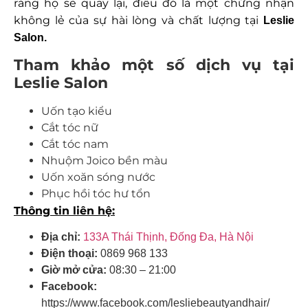
rằng họ sẽ quay lại, điều đó là một chứng nhận
không lẻ của sự hài lòng và chất lượng tại
Leslie
Salon.
Tham khảo một số dịch vụ tại
Leslie Salon
Uốn tạo kiểu
Cắt tóc nữ
Cắt tóc nam
Nhuộm Joico bền màu
Uốn xoăn sóng nước
Phục hồi tóc hư tổn
Thông tin liên hệ:
Địa chỉ:
133A Thái Thịnh, Đống Đa, Hà Nội
Điện thoại:
0869 968 133
Giờ mở cửa:
08:30 – 21:00
Facebook:
https://www.facebook.com/lesliebeautyandhair/