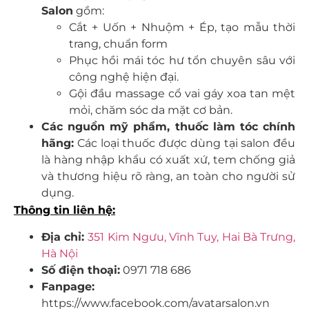
Salon
gồm:
Cắt + Uốn + Nhuộm + Ép, tạo mẫu thời
trang, chuẩn form
Phục hồi mái tóc hư tổn chuyên sâu với
công nghệ hiện đại.
Gội đầu massage cổ vai gáy xoa tan mệt
mỏi, chăm sóc da mặt cơ bản.
Các nguồn mỹ phẩm, thuốc làm tóc chính
hãng:
Các loại thuốc được dùng tại salon đều
là hàng nhập khẩu có xuất xứ, tem chống giả
và thương hiệu rõ ràng, an toàn cho người sử
dụng.
Thông tin liên hệ:
Địa chỉ:
351 Kim Ngưu, Vĩnh Tuy, Hai Bà Trưng,
Hà Nội
Số điện thoại:
0971 718 686
Fanpage:
https://www.facebook.com/avatarsalon.vn