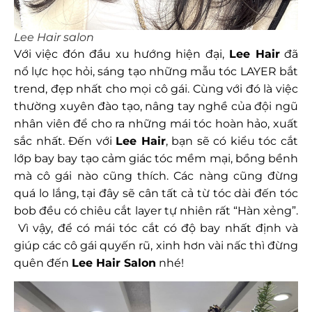
Lee Hair salon
Với việc đón đầu xu hướng hiện đại,
Lee Hair
đã
nổ lực học hỏi, sáng tạo những mẫu tóc LAYER bắt
trend, đẹp nhất cho mọi cô gái. Cùng với đó là việc
thường xuyên đào tạo, nâng tay nghề của đội ngũ
nhân viên để cho ra những mái tóc hoàn hảo, xuất
sắc nhất. Đến với
Lee Hair
, bạn sẽ có kiểu tóc cắt
lớp bay bay tạo cảm giác tóc mềm mại, bồng bềnh
mà cô gái nào cũng thích. Các nàng cũng đừng
quá lo lắng, tại đây sẽ cân tất cả từ tóc dài đến tóc
bob đều có chiêu cắt layer tự nhiên rất “Hàn xẻng”.
Vì vậy, để có mái tóc cắt có độ bay nhất định và
giúp các cô gái quyến rũ, xinh hơn vài nấc thì đừng
quên đến
Lee Hair Salon
nhé!