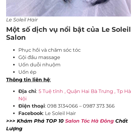
Le Soleil Hair
Một số dịch vụ nổi bật của Le Soleil
Salon
Phục hồi và chăm sóc tóc
Gội đầu massage
Uốn duỗi nhuộm
Uốn ép
Thông tin liên hệ
:
Địa chỉ
:
5 Tuệ tĩnh , Quận Hai Bà Trưng , Tp Hà
Nội
Điện thoại
:
‭
098 3134066
–
0987 373 366
Facebook
:
Le Soleil Hair
>>> Khám Phá TOP 10
Salon Tóc Hà Đông
Chất
Lượng