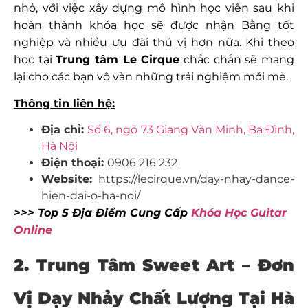
nhỏ, với việc xây dựng mô hình học viên sau khi
hoàn thành khóa học sẽ được nhận Bằng tốt
nghiệp và nhiều ưu đãi thú vị hơn nữa. Khi theo
học tại
Trung tâm Le Cirque
chắc chắn sẽ mang
lại cho các bạn vô vàn những trải nghiệm mới mẻ.
Thông tin liên hệ:
Địa chỉ:
Số 6, ngõ 73 Giang Văn Minh, Ba Đình,
Hà Nội
Điện thoại:
0906 216 232
Website:
https://lecirque.vn/day-nhay-dance-
hien-dai-o-ha-noi/
>>> Top 5 Địa Điểm Cung Cấp
Khóa Học Guitar
Online
2. Trung Tâm Sweet Art – Đơn
Vị Dạy Nhảy Chất Lượng Tại Hà