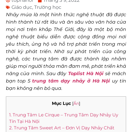
tophanoi
Tháng 3 9, 2022
Giáo dục
,
Trường học
Nhảy múa là một hình thức nghệ thuật đã được
hình thành từ rất lâu và ăn sâu vào văn hóa của
mọi nơi trên khắp Thế Giới, đây là một bộ môn
nghệ thuật biểu diễn được cộng đồng mọi nơi
yêu thích, ủng hộ và hỗ trợ phát triển trong mọi
thời kỳ phát triển. Nhờ sự phát triển của công
nghệ, các trung tâm đã được thành lập nhằm
giúp mọi người thỏa mãn đam mê, phát triển khả
năng của mình. Sau đây
Toplist Hà Nội
sẽ mách
bạn top 5
trung tâm dạy nhảy ở Hà Nội
uy tín
bạn không nên bỏ qua.
Mục Lục
[
Ẩn
]
1. Trung Tâm Le Cirque – Trung Tâm Dạy Nhảy Uy
Tín Tại Hà Nội
2. Trung Tâm Sweet Art – Đơn Vị Dạy Nhảy Chất