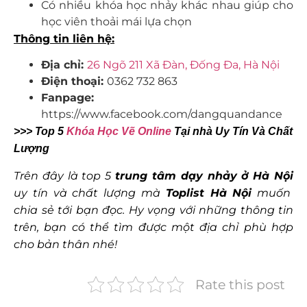
Có nhiều khóa học nhảy khác nhau giúp cho
học viên thoải mái lựa chọn
Thông tin liên hệ:
Địa chỉ:
26 Ngõ 211 Xã Đàn, Đống Đa, Hà Nội
Điện thoại:
0362 732 863
Fanpage:
https://www.facebook.com/dangquandance
>>> Top 5
Khóa Học Vẽ Online
Tại nhà Uy Tín Và Chất
Lượng
Trên đây là top 5
trung tâm dạy nhảy ở Hà Nội
uy tín và chất lượng mà
Toplist Hà Nội
muốn
chia sẻ tới bạn đọc. Hy vọng với những thông tin
trên, bạn có thể tìm được một địa chỉ phù hợp
cho bản thân nhé!
Rate this post