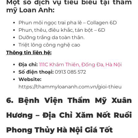
Một số dịch vụ tiêu biểu tại thẩm
mỹ Loan Anh:
Phun môi ngọc trai pha lê – Collagen 6D
Phun, thêu, điêu khắc, tán bột – 6D
Dưỡng trắng da toàn thân.
Triệt lông công nghệ cao
Thông tin liên hệ:
Địa chỉ:
111C Khâm Thiên, Đống Đa, Hà Nội
Số điện thoại:
0913 085 572
Website:
https://thammyloananh.com.vn/gioi-thieu
6. Bệnh Viện Thẩm Mỹ Xuân
Hương – Địa Chỉ Xăm Nốt Ruồi
Phong Thủy Hà Nội Giá Tốt