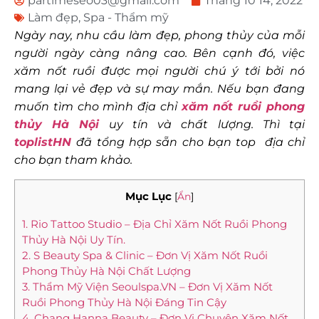
partimeseo03@gmail.com
Tháng 10 14, 2022
Làm đẹp
,
Spa - Thẩm mỹ
Ngày nay, nhu cầu làm đẹp, phong thủy của mỗi
người ngày càng nâng cao. Bên cạnh đó, việc
xăm nốt ruồi được mọi người chú ý tới bởi nó
mang lại vẻ đẹp và sự may mắn. Nếu bạn đang
muốn tìm cho mình địa chỉ
xăm nốt ruồi phong
thủy Hà Nội
uy tín và chất lượng. Thì tại
toplistHN
đã tổng hợp sẵn cho bạn top địa chỉ
cho bạn tham khảo.
Mục Lục
[
Ẩn
]
1. Rio Tattoo Studio – Địa Chỉ Xăm Nốt Ruồi Phong
Thủy Hà Nội Uy Tín.
2. S Beauty Spa & Clinic – Đơn Vị Xăm Nốt Ruồi
Phong Thủy Hà Nội Chất Lượng
3. Thẩm Mỹ Viện Seoulspa.VN – Đơn Vị Xăm Nốt
Ruồi Phong Thủy Hà Nội Đáng Tin Cậy
4. Chang Hanna Beauty – Đơn Vị Chuyên Xăm Nốt