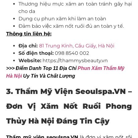
Thương hiệu mực xăm an toàn tránh gây hại
cho da
Dụng cụ phun xăm khi làm an toàn
Đảm bảo việc xăm nốt ruồi đủ an toàn y tế.
Thông tin liên hệ:
Địa chỉ:
81 Trung Kính, Cầu Giấy, Hà Nội
Số điện thoại:
098 8540 002
Website:
https://thammysbeauty.vn
>>> Điểm Danh Top 11 Địa Chỉ
Phun Xăm Thẩm Mỹ
Hà Nội
Uy Tín Và Chất Lượng
3. Thẩm Mỹ Viện Seoulspa.VN –
Đơn Vị Xăm Nốt Ruồi Phong
Thủy Hà Nội Đáng Tin Cậy
Thẩm mỹ viện seoulspa.VN
là đơn vị xăm nốt rồi