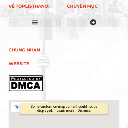
VỀ TOPLISTHANOI
CHUYÊN MỤC
Điều khoản sử dụng
CHÚNG NHẬN
WEBSITE