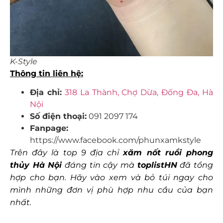
K-Style
Thông tin liên hệ:
Địa chỉ:
318 La Thành, Chợ Dừa, Đống Đa, Hà
Nội
Số điện thoại:
091 2097 174
Fanpage:
https://www.facebook.com/phunxamkstyle
Trên đây là top 9 địa chỉ
xăm nốt ruồi phong
thủy Hà Nội
đáng tin cậy mà
toplistHN
đã tổng
hợp cho bạn. Hãy vào xem và bỏ túi ngay cho
mình những đơn vị phù hợp nhu cầu của bạn
nhất.