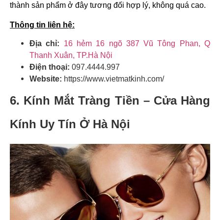
thành sản phẩm ở đây tương đối hợp lý, không quá cao.
Thông tin liên hệ:
Địa chỉ:
16 hẻm 16 ngõ 387 Vũ Tông Phan, Q
Thanh Xuân, TP.Hà Nội
Điện thoại:
097.4444.997
Website:
https://www.vietmatkinh.com/
6.
Kính Mắt Tràng Tiền –
Cửa Hàng
Kính Uy Tín Ở Hà Nội