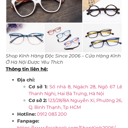
Shop Kính Hàng Độc Since 2006 – Cửa Hàng Kính
Ở Hà Nội Được Yêu Thích
Thông tin liên hệ:
Địa chỉ:
Cơ sở 1:
Số nhà 8, Ngách 28, Ngõ 67 Lê
Thanh Nghị, Hai Bà Trưng, Hà Nội
Cơ sở 2:
123/28/8A Nguyễn Xí, Phường 26,
Q. Bình Thạnh, Tp HCM
Hotline:
0912 083 200
Fanpage:
https://www.facebook.com/ShopKinh2006/