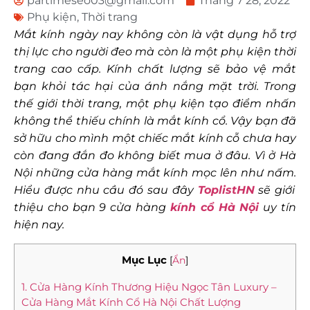
partimeseo03@gmail.com
Tháng 7 28, 2022
Phụ kiện
,
Thời trang
Mắt kính ngày nay không còn là vật dụng hỗ trợ
thị lực cho người đeo mà còn là một phụ kiện thời
trang cao cấp. Kính chất lượng sẽ bảo vệ mắt
bạn khỏi tác hại của ánh nắng mặt trời. Trong
thế giới thời trang, một phụ kiện tạo điểm nhấn
không thể thiếu chính là mắt kính cổ. Vậy bạn đã
sở hữu cho mình một chiếc mắt kính cỗ chưa hay
còn đang đắn đo không biết mua ở đâu. Vì ở Hà
Nội những cửa hàng mắt kính
mọc lên như nấm.
Hiểu được nhu cầu đó
sau đây
ToplistHN
sẽ giới
thiệu cho bạn 9 cửa hàng
kính cổ Hà Nội
uy tín
hiện nay.
Mục Lục
[
Ẩn
]
1. Cửa Hàng Kính Thương Hiệu Ngọc Tân Luxury –
Cửa Hàng Mắt Kính Cổ Hà Nội Chất Lượng