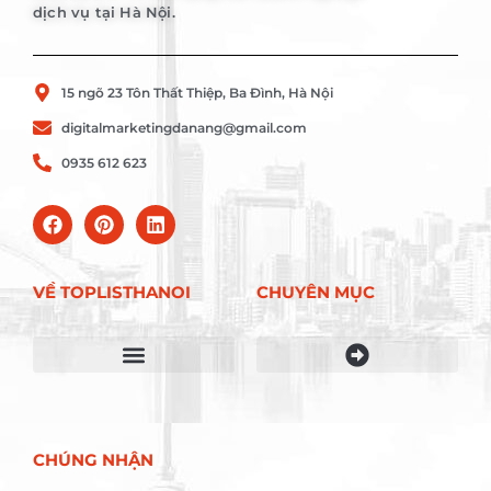
dịch vụ tại Hà Nội.
15 ngõ 23 Tôn Thất Thiệp, Ba Đình, Hà Nội
digitalmarketingdanang@gmail.com
0935 612 623
VỀ TOPLISTHANOI
CHUYÊN MỤC
Điều khoản sử dụng
CHÚNG NHẬN