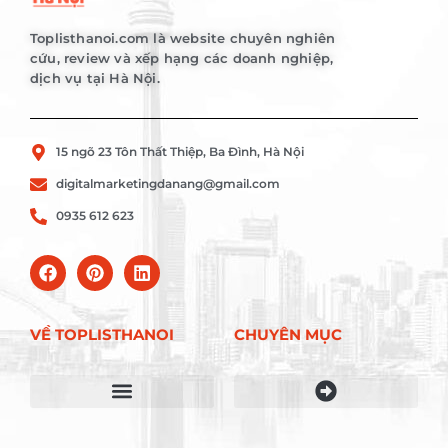
Toplisthanoi.com là website chuyên nghiên
cứu, review và xếp hạng các doanh nghiệp,
dịch vụ tại Hà Nội.
15 ngõ 23 Tôn Thất Thiệp, Ba Đình, Hà Nội
digitalmarketingdanang@gmail.com
0935 612 623
VỀ TOPLISTHANOI
CHUYÊN MỤC
Điều khoản sử dụng