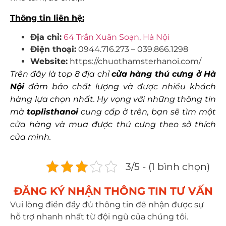
Thông tin liên hệ:
Địa chỉ:
64 Trần Xuân Soạn, Hà Nội
Điện thoại:
0944.716.273 – 039.866.1298
Website:
https://chuothamsterhanoi.com/
Trên đây là top 8 địa chỉ
cửa hàng thú cưng ở Hà
Nội
đảm bảo chất lượng và được nhiều khách
hàng lựa chọn nhất. Hy vọng với những thông tin
mà
toplisthanoi
cung cấp ở trên, bạn sẽ tìm một
cửa hàng và mua được thú cưng theo sở thích
của mình.
3/5 - (1 bình chọn)
ĐĂNG KÝ NHẬN THÔNG TIN TƯ VẤN​
Vui lòng điền đầy đủ thông tin để nhận được sự
hỗ trợ nhanh nhất từ đội ngũ của chúng tôi.