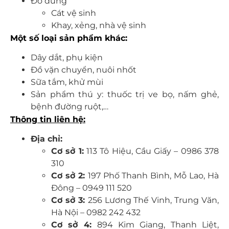
Đồ dùng
Cát vệ sinh
Khay, xẻng, nhà vệ sinh
Một số loại sản phẩm khác:
Dây dắt, phụ kiện
Đồ vặn chuyển, nuôi nhốt
Sữa tắm, khử mùi
Sản phẩm thú y: thuốc trị ve bọ, nấm ghẻ,
bệnh đường ruột,…
Thông tin liên hệ:
Địa chỉ:
Cơ sở 1:
113 Tô Hiệu, Cầu Giấy –
0986 378
310
Cơ sở 2:
197 Phố Thanh Bình, Mỗ Lao, Hà
Đông – 0949 111 520
Cơ sở 3:
256 Lương Thế Vinh, Trung Văn,
Hà Nội – 0982 242 432
Cơ sở 4:
894 Kim Giang, Thanh Liệt,