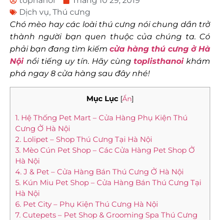
tophanoi
Tháng 10 29, 2019
Dịch vụ
,
Thú cưng
Chó mèo hay các loài thú cưng nói chung dần trở
thành người bạn quen thuộc của chúng ta. Có
phải bạn đang tìm kiếm
cửa hàng thú cưng ở Hà
Nội
nổi tiếng uy tín. Hãy cùng
toplisthanoi
khám
phá ngay 8 cửa hàng sau đây nhé!
Mục Lục
[
Ẩn
]
1. Hệ Thống Pet Mart – Cửa Hàng Phụ Kiện Thú
Cưng Ở Hà Nội
2. Lolipet – Shop Thú Cưng Tại Hà Nội
3. Mèo Cún Pet Shop – Các Cửa Hàng Pet Shop Ở
Hà Nội
4. J & Pet – Cửa Hàng Bán Thú Cưng Ở Hà Nội
5. Kún Miu Pet Shop – Cửa Hàng Bán Thú Cưng Tại
Hà Nội
6. Pet City – Phụ Kiện Thú Cưng Hà Nội
7. Cutepets – Pet Shop & Grooming Spa Thú Cưng