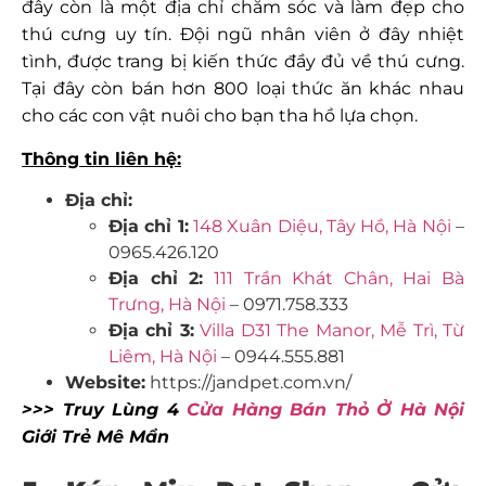
đây còn là một địa chỉ chăm sóc và làm đẹp cho
thú cưng uy tín. Đội ngũ nhân viên ở đây nhiệt
tình, được trang bị kiến thức đầy đủ về thú cưng.
Tại đây còn bán hơn 800 loại thức ăn khác nhau
cho các con vật nuôi cho bạn tha hồ lựa chọn.
Thông tin liên hệ:
Địa chỉ:
Địa chỉ 1:
148 Xuân Diệu, Tây Hồ, Hà Nội
–
0965.426.120
Địa chỉ 2:
111 Trần Khát Chân, Hai Bà
Trưng, Hà Nội
– 0971.758.333
Địa chỉ 3:
Villa D31 The Manor, Mễ Trì, Từ
Liêm, Hà Nội
– 0944.555.881
Website:
https://jandpet.com.vn/
>>> Truy Lùng 4
Cửa Hàng Bán Thỏ Ở Hà Nội
Giới Trẻ Mê Mẩn