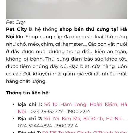
Pet City
Pet City
là hệ thống
shop bán thú cưng tại Hà
Nội
lớn. Shop cung cấp đa dạng các loại thú cưng
như chó, mèo, chim, cá, hamster,… Các con vật nuôi
ở đây được nuôi dưỡng trong điều kiện an toàn,
không bị bệnh. Thú cưng đảm bảo sức khỏe tốt,
được tiêm chủng đầy đủ. Đặc biệt, cửa hàng luôn
có các đợt khuyến mãi giảm giá với rất nhiều mặt
hàng chất lượng.
Thông tin liên hệ:
Địa chỉ 1:
Số 10 Hàm Long, Hoàn Kiếm, Hà
Nội
– 024 39332727 – 1900 2214
Địa chỉ 2:
Số 174 Kim Mã, Ba Đình, Hà Nội
–
024 32444824- 1900 2214
Địa chỉ 3:
Số 125 Trường Chinh, Q.Thanh Xuân