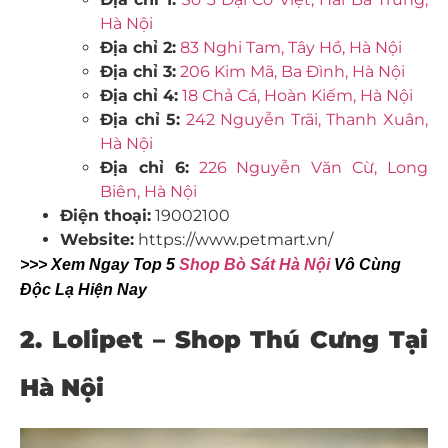
Hà Nội
Địa chỉ 2:
83 Nghi Tam, Tây Hồ, Hà Nội
Địa chỉ 3:
206 Kim Mã, Ba Đình, Hà Nội
Địa chỉ 4:
18 Chả Cá, Hoàn Kiếm, Hà Nội
Địa chỉ 5:
242 Nguyễn Trãi, Thanh Xuân,
Hà Nội
Địa chỉ 6:
226 Nguyễn Văn Cừ, Long
Biên, Hà Nội
Điện thoại:
19002100
Website:
https://www.petmart.vn/
>>> Xem Ngay Top 5
Shop Bò Sát Hà Nội
Vô Cùng
Độc Lạ Hiện Nay
2.
Lolipet –
Shop Thú Cưng Tại
Hà Nội