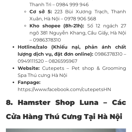
Thanh Trì – 0984 999 946
Cơ sở 5:
223 Bùi Xương Trạch, Thanh
Xuân, Hà Nội – 0978 906 568
Kho shopee (8h-21h):
Số 12 ngách 27
ngõ 381 Nguyễn Khang, Cầu Giấy, Hà Nội
– 0986378310
Hotline/zalo (Khiếu nại, phản ánh chất
lượng dịch vụ, đặt đơn online):
0986378310 –
0949111520 – 0826595967
Website:
Cutepets – Pet shop & Grooming
Spa Thú cưng Hà Nội
Fanpage:
https://www.facebook.com/cutepetsHN
8.
Hamster Shop Luna –
Các
Cửa Hàng Thú Cưng Tại Hà Nội