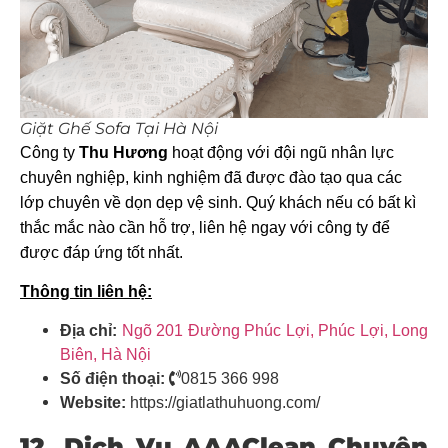
Giặt Ghế Sofa Tại Hà Nội
Công ty
Thu Hương
hoạt động với đội ngũ nhân lực
chuyên nghiệp, kinh nghiệm đã được đào tạo qua các
lớp chuyên về dọn dẹp vệ sinh. Quý khách nếu có bất kì
thắc mắc nào cần hỗ trợ, liên hệ ngay với công ty để
được đáp ứng tốt nhất.
Thông tin liên hệ:
Địa chỉ:
Ngõ 201 Đường Phúc Lợi, Phúc Lợi, Long
Biên, Hà Nội
Số điện thoại:
0815 366 998
Website:
https://giatlathuhuong.com/
12. Dịch Vụ AAAClean Chuyên