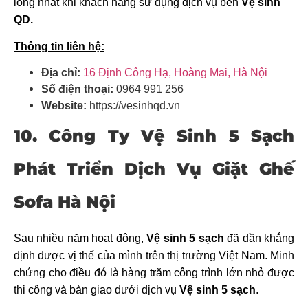
lòng nhất khi khách hàng sử dụng dịch vụ bên
Vệ sinh
QD.
Thông tin liên hệ:
Địa chỉ:
16 Định Công Hạ, Hoàng Mai, Hà Nội
Số điện thoại:
0964 991 256
Website:
https://vesinhqd.vn
10. Công Ty Vệ Sinh 5 Sạch
Phát Triển Dịch Vụ Giặt Ghế
Sofa Hà Nội
Sau nhiều năm hoạt động,
Vệ sinh 5 sạch
đã dần khẳng
định được vị thế của mình trên thị trường Việt Nam. Minh
chứng cho điều đó là hàng trăm công trình lớn nhỏ được
thi công và bàn giao dưới dịch vụ
Vệ sinh 5 sạch
.