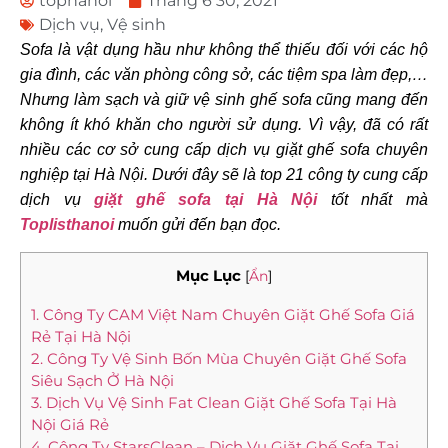
tophanoi
Tháng 6 30, 2021
Dịch vụ
,
Vệ sinh
Sofa là vật dụng hầu như không thể thiếu đối với các hộ
gia đình, các văn phòng công sở, các tiệm spa làm đẹp,…
Nhưng làm sạch và giữ vệ sinh ghế sofa cũng mang đến
không ít khó khăn cho người sử dụng. Vì vậy, đã có rất
nhiều các cơ sở cung cấp dịch vụ giặt ghế sofa chuyên
nghiệp tại Hà Nội. Dưới đây sẽ là top 21 công ty cung cấp
dịch vụ
giặt ghế sofa tại Hà Nội
tốt nhất mà
Toplisthanoi
muốn gửi đến bạn đọc.
Mục Lục
[
Ẩn
]
1. Công Ty CAM Việt Nam Chuyên Giặt Ghế Sofa Giá
Rẻ Tại Hà Nội
2. Công Ty Vệ Sinh Bốn Mùa Chuyên Giặt Ghế Sofa
Siêu Sạch Ở Hà Nội
3. Dịch Vụ Vệ Sinh Fat Clean Giặt Ghế Sofa Tại Hà
Nội Giá Rẻ
4. Công Ty StarsClean – Dịch Vụ Giặt Ghế Sofa Tại