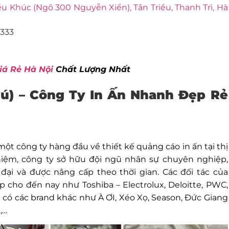
u Khúc (Ngõ 300 Nguyễn Xiển), Tân Triều, Thanh Trì, Hà
 333
iá Rẻ Hà Nội
Chất Lượng Nhất
Phú) – Công Ty In Ấn Nhanh Đẹp Rẻ
một công ty hàng đầu về thiết kế quảng cáo in ấn tại thị
hiệm, công ty sở hữu đội ngũ nhân sự chuyên nghiệp,
ại và được nâng cấp theo thời gian. Các đối tác của
 cho đến nay như Toshiba – Electrolux, Deloitte, PWC,
n có các brand khác như À ƠI, Xéo Xọ, Season, Đức Giang
,…