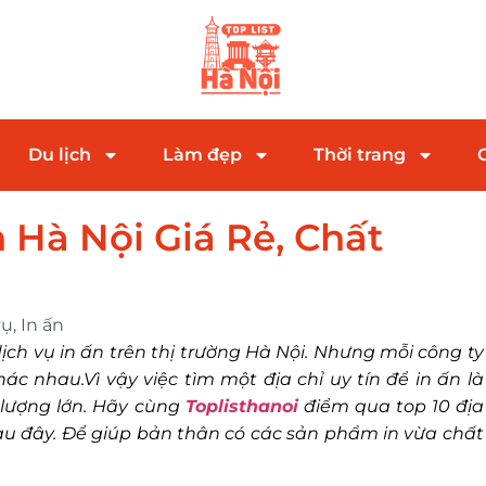
Du lịch
Làm đẹp
Thời trang
n Hà Nội Giá Rẻ, Chất
vụ
,
In ấn
ịch vụ in ấn trên thị trường Hà Nội. Nhưng mỗi công ty
ác nhau.Vì vậy việc tìm một địa chỉ uy tín để in ấn là
ố lượng lớn. Hãy cùng
Toplisthanoi
điểm qua top 10 địa
sau đây. Để giúp bản thân có các sản phẩm in vừa chất