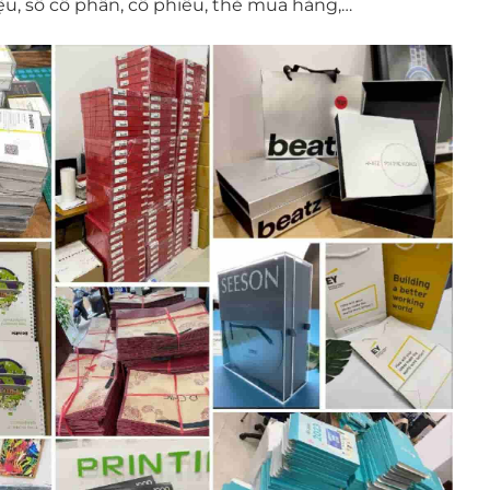
liệu, sổ cổ phần, cổ phiếu, thẻ mua hàng,…