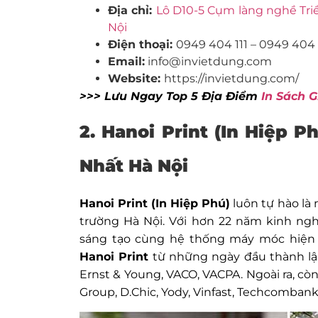
Địa chỉ:
Lô D10-5 Cụm làng nghề Triề
Nội
Điện thoại:
0949 404 111 – 0949 404
Email:
info@invietdung.com
Website:
https://invietdung.com/
>>> Lưu Ngay Top 5 Địa Điểm
In Sách G
2.
Hanoi Print (In Hiệp 
Nhất Hà Nội
Hanoi Print (In Hiệp Phú)
luôn tự hào là 
trường Hà Nội. Với hơn 22 năm kinh ng
sáng tạo cùng hệ thống máy móc hiện đ
Hanoi Print
từ những ngày đầu thành lập
Ernst & Young, VACO, VACPA. Ngoài ra, cò
Group, D.Chic, Yody, Vinfast, Techcombank